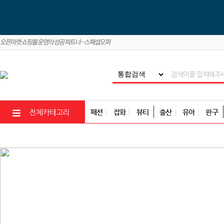
패션
잡화
뷰티
출산
유아
완구
전체카테고리