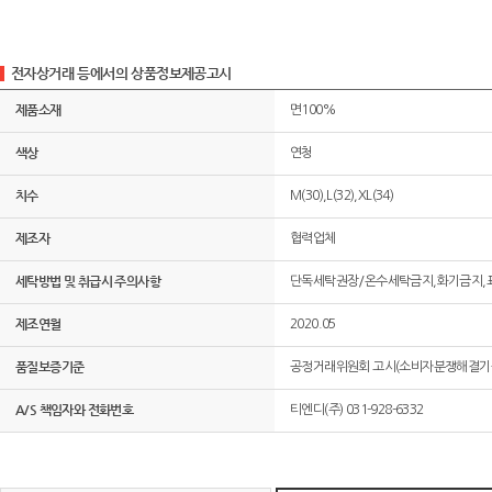
전자상거래 등에서의 상품정보제공고시
제품소재
면100%
색상
연청
치수
M(30),L(32),XL(34)
제조자
협력업체
세탁방법 및 취급시 주의사항
단독세탁권장/온수세탁금지,화기금지,
제조연월
2020.05
품질보증기준
공정거래위원회 고시(소비자분쟁해결기준
A/S 책임자와 전화번호
티엔디(주) 031-928-6332