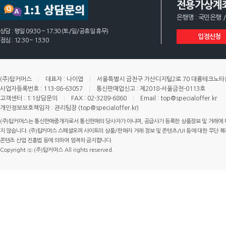
전용가상계
은행명 : 국민은행 /
상담 : 평일 09:30 ~ 17:30 (토/일/공휴일 휴무)
입점신청
점심 : 12:30 ~ 13:30
(주)탑커머스
대표자 : 나이엽
서울특별시 금천구 가산디지털2로 70 대륭테크노타운 
사업자등록번호 : 113-86-63057
통신판매업신고 : 제2018-서울금천-0113호
고객센터 : 1:1상담문의
FAX : 02-3289-6860
Email : top@specialoffer.kr
개인정보보호책임자 : 관리팀장 (top@specialoffer.kr)
(주)탑커머스는 통신판매중개자로서 통신판매의 당사자가 아니며, 공급사가 등록한 상품정보 및 거래에 
지 않습니다. (주)탑커머스 스페셜오퍼 사이트의 상품/판매자 거래 정보 및 콘텐츠/UI 등에 대한 무단 복제
콘텐츠 산업 진흥법 등에 의하여 엄격히 금지합니다.
Copyright ⓒ (주)탑커머스 All rights reserved.