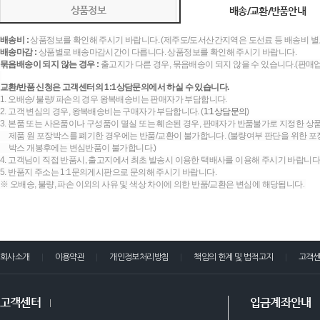
상품정보
배송/교환/반품안내
배송비 :
상품정보를 확인해 주시기 바랍니다. (제주도/도서산간지역은 도선료 등 배송비 별
배송마감 :
상품별로 배송마감시간이 다릅니다. 상품정보를 확인해 주시기 바랍니다.
묶음배송이 되지 않는 경우 :
출고지가 다른 경우, 묶음배송이 되지 않을 수 있습니다.(판매
교환/반품 신청은 고객센터의 1:1상담문의에서 하실 수 있습니다.
1. 오배송/ 불량/ 파손의 경우 왕복배송비는 판매자가 부담합니다.
2. 고객 변심의 경우, 왕복배송비는 구매자가 부담합니다. (
1:1상담문의
)
3. 본품 또는 사은품이나 구성품이 멸실 또는 훼손된 경우, 판매자가 반품불가로 지정한 상품
제품 원 포장박스를 폐기한 경우에는 반품/교환이 불가합니다. (불량여부 판단을 위한 포장
박스 개봉후에는 변심반품이 불가합니다.)
4. 고객님이 직접 반품시, 출고지에서 최초 발송시 이용한 택배사를 이용해 주시기 바랍니다
5. 반품지 주소는 1:1문의게시판으로 문의해 주시기 바랍니다.
※ 오배송, 불량, 파손 이외의 사유 및 색상 차이에 의한 반품/교환은 변심에 해당됩니다.
회사소개
이용약관
개인정보처리방침
책임의 한계 및 법적고지
고객
고객센터
입금계좌안내