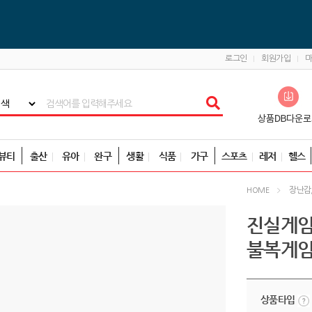
로그인
회원가입
뷰티
출산
유아
완구
생활
식품
가구
스포츠
레저
헬스
장난감
HOME
진실게임
불복게임
상품타입