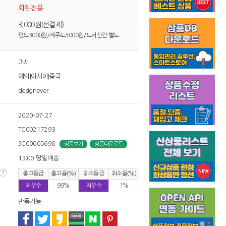
회원전용
3,000원(선결제)
편도3000원/제주도3000원/도서산간 별도
과세
해외|아시아|중국
designever
2020-07-27
TC00217293
SC00005690
상품보기
상품다운로드
13:00 당일배송
출고등급
출고율(%)
취소등급
취소율(%)
최우수
99%
최우수
1%
반품가능