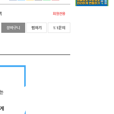
액
회원전용
장바구니
찜하기
1:1문의