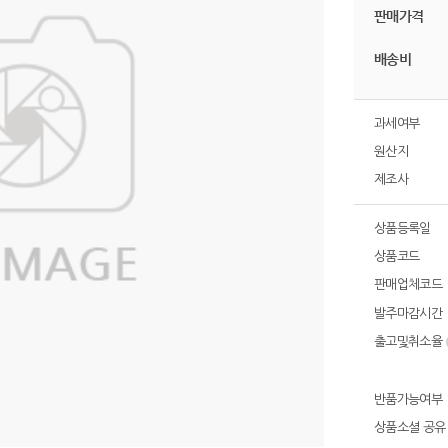
판매가격
배송비
과세여부
원산지
제조사
상품등록일
상품코드
판매업체코드
발주마감시간
출고및취소율
반품가능여부
상품소셜 공유