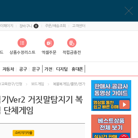
마이페이지
주문/배송조회
고객센터
장바구니
0
자동차
공구
문구
가전
디지털
휴대폰
/교육완구/인형
보드게임
복불복게임/룰렛/젠가
기Ver2 거짓말탐지기 복
 단체게임
소비자가자율