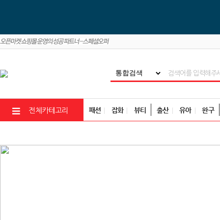
패션
잡화
뷰티
출산
유아
완구
전체카테고리