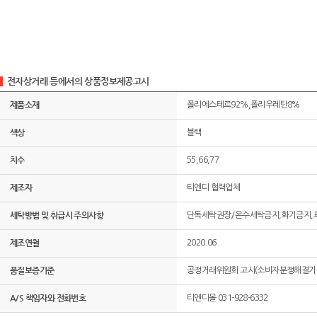
전자상거래 등에서의 상품정보제공고시
제품소재
폴리에스테르92%,폴리우레탄8%
색상
블랙
치수
55,66,77
제조자
티엔디 협력업체
세탁방법 및 취급시 주의사항
단독세탁권장/온수세탁금지,화기금지,
제조연월
2020.06
품질보증기준
공정거래위원회 고시(소비자분쟁해결기준
A/S 책임자와 전화번호
티엔디몰 031-928-6332