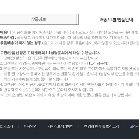
상품정보
배송/교환/반품안내
배송비 :
상품정보를 확인해 주시기 바랍니다. (제주도/도서산간지역은 도선료 등 배송비 별
배송마감 :
상품별로 배송마감시간이 다릅니다. 상품정보를 확인해 주시기 바랍니다.
묶음배송이 되지 않는 경우 :
출고지가 다른 경우, 묶음배송이 되지 않을 수 있습니다.(판매
교환/반품 신청은 고객센터의 1:1상담문의에서 하실 수 있습니다.
1. 오배송/ 불량/ 파손의 경우 왕복배송비는 판매자가 부담합니다.
2. 고객 변심의 경우, 왕복배송비는 구매자가 부담합니다. (
1:1상담문의
)
3. 본품 또는 사은품이나 구성품이 멸실 또는 훼손된 경우, 판매자가 반품불가로 지정한 상품
제품 원 포장박스를 폐기한 경우에는 반품/교환이 불가합니다. (불량여부 판단을 위한 포장
박스 개봉후에는 변심반품이 불가합니다.)
4. 고객님이 직접 반품시, 출고지에서 최초 발송시 이용한 택배사를 이용해 주시기 바랍니다
5. 반품지 주소는 1:1문의게시판으로 문의해 주시기 바랍니다.
※ 오배송, 불량, 파손 이외의 사유 및 색상 차이에 의한 반품/교환은 변심에 해당됩니다.
회사소개
이용약관
개인정보처리방침
책임의 한계 및 법적고지
고객