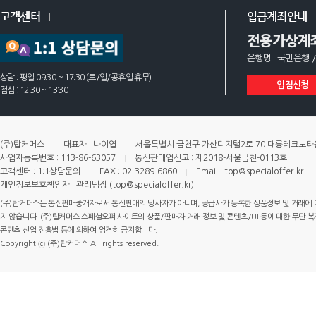
고객센터
입금계좌안내
전용가상계
은행명 : 국민은행 /
상담 : 평일 09:30 ~ 17:30 (토/일/공휴일 휴무)
입점신청
점심 : 12:30 ~ 13:30
(주)탑커머스
대표자 : 나이엽
서울특별시 금천구 가산디지털2로 70 대륭테크노타운 
사업자등록번호 : 113-86-63057
통신판매업신고 : 제2018-서울금천-0113호
고객센터 : 1:1상담문의
FAX : 02-3289-6860
Email : top@specialoffer.kr
개인정보보호책임자 : 관리팀장 (top@specialoffer.kr)
(주)탑커머스는 통신판매중개자로서 통신판매의 당사자가 아니며, 공급사가 등록한 상품정보 및 거래에 
지 않습니다. (주)탑커머스 스페셜오퍼 사이트의 상품/판매자 거래 정보 및 콘텐츠/UI 등에 대한 무단 복제
콘텐츠 산업 진흥법 등에 의하여 엄격히 금지합니다.
Copyright ⓒ (주)탑커머스 All rights reserved.