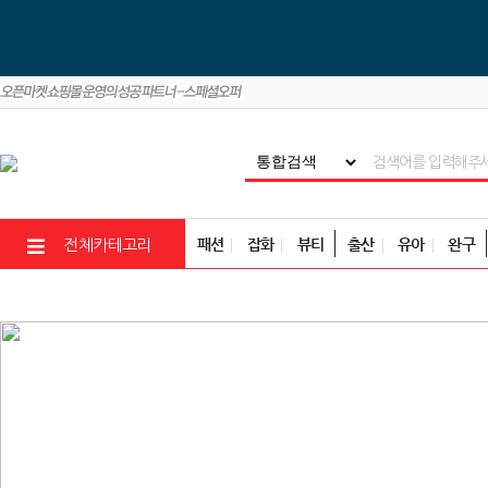
패션
잡화
뷰티
출산
유아
완구
전체카테고리