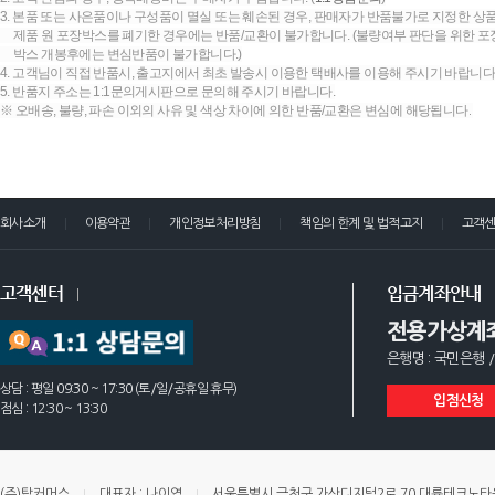
3. 본품 또는 사은품이나 구성품이 멸실 또는 훼손된 경우, 판매자가 반품불가로 지정한 상품
제품 원 포장박스를 폐기한 경우에는 반품/교환이 불가합니다. (불량여부 판단을 위한 포장
박스 개봉후에는 변심반품이 불가합니다.)
4. 고객님이 직접 반품시, 출고지에서 최초 발송시 이용한 택배사를 이용해 주시기 바랍니다
5. 반품지 주소는 1:1문의게시판으로 문의해 주시기 바랍니다.
※ 오배송, 불량, 파손 이외의 사유 및 색상 차이에 의한 반품/교환은 변심에 해당됩니다.
회사소개
이용약관
개인정보처리방침
책임의 한계 및 법적고지
고객
고객센터
입금계좌안내
전용가상계
은행명 : 국민은행 /
상담 : 평일 09:30 ~ 17:30 (토/일/공휴일 휴무)
입점신청
점심 : 12:30 ~ 13:30
(주)탑커머스
대표자 : 나이엽
서울특별시 금천구 가산디지털2로 70 대륭테크노타운 