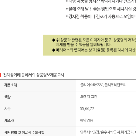
전자상거래 등에서의 상품정보제공고시
제품소재
폴리에스터95%,폴리우레탄5%
색상
오렌지,그린
치수
55,66,77
제조자
해당없음
세탁방법 및 취급시 주의사항
단독세탁권장/온수세탁금지,화기금지,