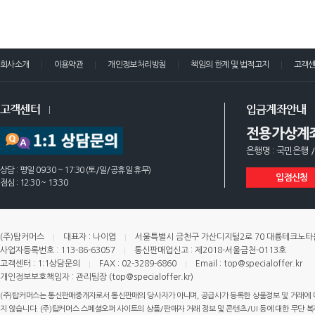
회사소개
이용약관
개인정보처리방침
책임의 한계 및 법적고지
고객
고객센터
입금계좌안내
전용가상계
은행명 : 국민은행 /
상담 : 평일 09:30 ~ 17:30 (토/일/공휴일 휴무)
입점신청
점심 : 12:30 ~ 13:30
(주)탑커머스
대표자 : 나이엽
서울특별시 금천구 가산디지털2로 70 대륭테크노타운 
사업자등록번호 : 113-86-63057
통신판매업신고 : 제2018-서울금천-0113호
고객센터 : 1:1상담문의
FAX : 02-3289-6860
Email : top@specialoffer.kr
개인정보보호책임자 : 관리팀장 (top@specialoffer.kr)
(주)탑커머스는 통신판매중개자로서 통신판매의 당사자가 아니며, 공급사가 등록한 상품정보 및 거래에 
지 않습니다. (주)탑커머스 스페셜오퍼 사이트의 상품/판매자 거래 정보 및 콘텐츠/UI 등에 대한 무단 복제