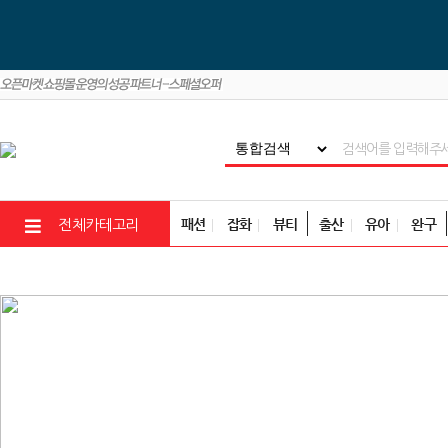
패션
잡화
뷰티
출산
유아
완구
전체카테고리