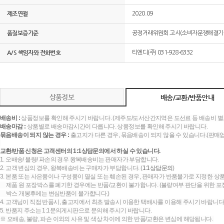
제조연월
2020.09
품질보증기준
공정거래위원회 고시(소비자분쟁해결기준
A/S 책임자와 전화번호
티엔디(주) 031-928-6332
상품정보
배송/교환/반품안내
배송비 :
상품정보를 확인해 주시기 바랍니다. (제주도/도서산간지역은 도선료 등 배송비 별
배송마감 :
상품별로 배송마감시간이 다릅니다. 상품정보를 확인해 주시기 바랍니다.
묶음배송이 되지 않는 경우 :
출고지가 다른 경우, 묶음배송이 되지 않을 수 있습니다.(판매
교환/반품 신청은 고객센터의 1:1상담문의에서 하실 수 있습니다.
1. 오배송/ 불량/ 파손의 경우 왕복배송비는 판매자가 부담합니다.
2. 고객 변심의 경우, 왕복배송비는 구매자가 부담합니다. (
1:1상담문의
)
3. 본품 또는 사은품이나 구성품이 멸실 또는 훼손된 경우, 판매자가 반품불가로 지정한 상품
제품 원 포장박스를 폐기한 경우에는 반품/교환이 불가합니다. (불량여부 판단을 위한 포장
박스 개봉후에는 변심반품이 불가합니다.)
4. 고객님이 직접 반품시, 출고지에서 최초 발송시 이용한 택배사를 이용해 주시기 바랍니다
5. 반품지 주소는 1:1문의게시판으로 문의해 주시기 바랍니다.
※ 오배송, 불량, 파손 이외의 사유 및 색상 차이에 의한 반품/교환은 변심에 해당됩니다.