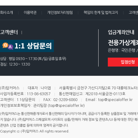
회사소개
이용약관
개인정보처리방침
책임의 한계 및 법적고지
고객
고객센터
입금계좌안내
전용가상계
은행명 : 국민은행 /
상담 : 평일 09:30 ~ 17:30 (토/일/공휴일 휴무)
입점신청
점심 : 12:30 ~ 13:30
(주)탑커머스
대표자 : 나이엽
서울특별시 금천구 가산디지털2로 70 대륭테크노타운 
사업자등록번호 : 113-86-63057
통신판매업신고 : 제2018-서울금천-0113호
고객센터 : 1:1상담문의
FAX : 02-3289-6860
Email : top@specialoffer.kr
개인정보보호책임자 : 관리팀장 (top@specialoffer.kr)
(주)탑커머스는 통신판매중개자로서 통신판매의 당사자가 아니며, 공급사가 등록한 상품정보 및 거래에 
지 않습니다. (주)탑커머스 스페셜오퍼 사이트의 상품/판매자 거래 정보 및 콘텐츠/UI 등에 대한 무단 복제
콘텐츠 산업 진흥법 등에 의하여 엄격히 금지합니다.
Copyright ⓒ (주)탑커머스 All rights reserved.