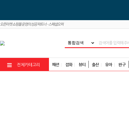
패션
잡화
뷰티
출산
유아
완구
전체카테고리