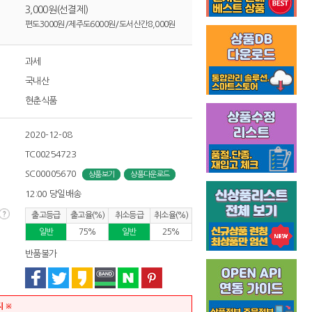
3,000원(선결제)
편도3000원/제주도6000원/도서산간8,000원
과세
국내산
현춘식품
2020-12-08
TC00254723
SC00005670
상품보기
상품다운로드
12:00 당일배송
출고등급
출고율(%)
취소등급
취소율(%)
일반
75%
일반
25%
반품불가
지 ※