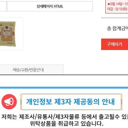
★8월 14일~18
상세페이지 HTML
마감 - 8/13(화
총 합계금
구매하기
배송/교환/반품안내