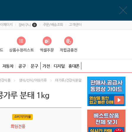
마이페이지
주문/배송조회
고객센터
장바구니
0
자동차
공구
문구
가전
디지털
휴대폰
건강식품
생식/선식/미숫가루
마가루/건강식분말
가루 분태 1kg
소비자가자율
회원전용