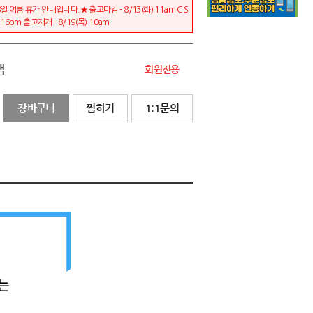
일 여름 휴가 안내입니다.★ 출고마감 - 8/13(화) 11am C S
) 16pm 출고재개 - 8/19(목) 10am
액
회원전용
장바구니
찜하기
1:1문의