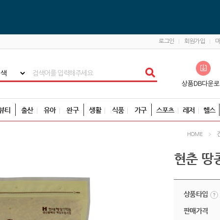
로그인
회원가입
뷰티
출산
유아
완구
생활
식품
가구
스포츠
레저
헬스
HOME
현춘 땅콩
상품타입
판매가격