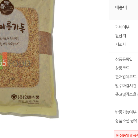
배송비
과세여부
원산지
제조사
상품등록일
상품코드
판매업체코드
발주마감시간
출고및취소율
반품가능여부
상품소셜 공유
※ 상품일괄 공