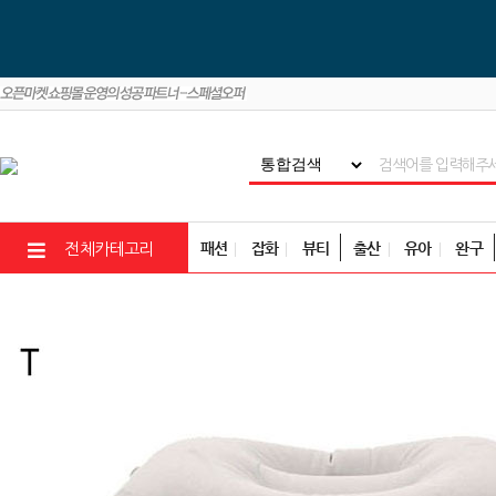
패션
잡화
뷰티
출산
유아
완구
전체카테고리