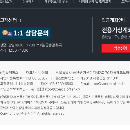
회사소개
이용약관
개인정보처리방침
책임의 한계 및 법적고지
고객
고객센터
입금계좌안내
전용가상계
은행명 : 국민은행 /
상담 : 평일 09:30 ~ 17:30 (토/일/공휴일 휴무)
입점신청
점심 : 12:30 ~ 13:30
(주)탑커머스
대표자 : 나이엽
서울특별시 금천구 가산디지털2로 70 대륭테크노타운 
사업자등록번호 : 113-86-63057
통신판매업신고 : 제2018-서울금천-0113호
고객센터 : 1:1상담문의
FAX : 02-3289-6860
Email : top@specialoffer.kr
개인정보보호책임자 : 관리팀장 (top@specialoffer.kr)
(주)탑커머스는 통신판매중개자로서 통신판매의 당사자가 아니며, 공급사가 등록한 상품정보 및 거래에 
지 않습니다. (주)탑커머스 스페셜오퍼 사이트의 상품/판매자 거래 정보 및 콘텐츠/UI 등에 대한 무단 복제
콘텐츠 산업 진흥법 등에 의하여 엄격히 금지합니다.
Copyright ⓒ (주)탑커머스 All rights reserved.