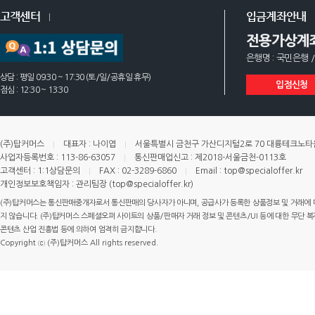
고객센터
입금계좌안내
전용가상계
은행명 : 국민은행 /
상담 : 평일 09:30 ~ 17:30 (토/일/공휴일 휴무)
입점신청
점심 : 12:30 ~ 13:30
(주)탑커머스
대표자 : 나이엽
서울특별시 금천구 가산디지털2로 70 대륭테크노타운 
사업자등록번호 : 113-86-63057
통신판매업신고 : 제2018-서울금천-0113호
고객센터 : 1:1상담문의
FAX : 02-3289-6860
Email : top@specialoffer.kr
개인정보보호책임자 : 관리팀장 (top@specialoffer.kr)
(주)탑커머스는 통신판매중개자로서 통신판매의 당사자가 아니며, 공급사가 등록한 상품정보 및 거래에 
지 않습니다. (주)탑커머스 스페셜오퍼 사이트의 상품/판매자 거래 정보 및 콘텐츠/UI 등에 대한 무단 복제
콘텐츠 산업 진흥법 등에 의하여 엄격히 금지합니다.
Copyright ⓒ (주)탑커머스 All rights reserved.