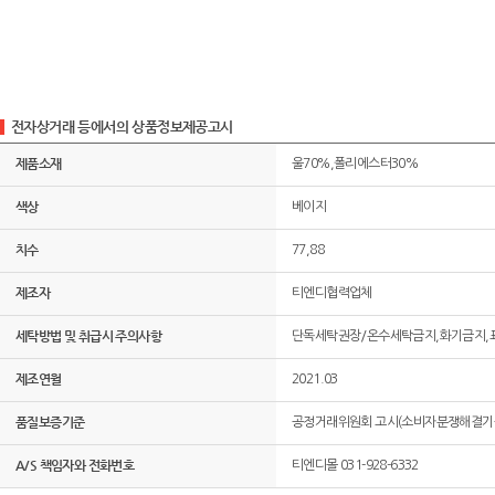
전자상거래 등에서의 상품정보제공고시
제품소재
울70%,폴리에스터30%
색상
베이지
치수
77,88
제조자
티엔디협력업체
세탁방법 및 취급시 주의사항
단독세탁권장/온수세탁금지,화기금지,
제조연월
2021.03
품질보증기준
공정거래위원회 고시(소비자분쟁해결기준
A/S 책임자와 전화번호
티엔디몰 031-928-6332