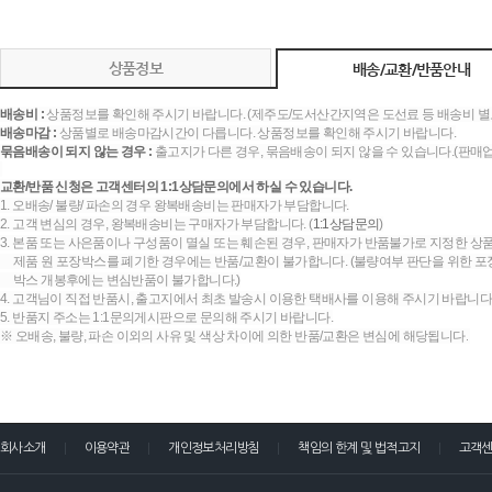
상품정보
배송/교환/반품안내
배송비 :
상품정보를 확인해 주시기 바랍니다. (제주도/도서산간지역은 도선료 등 배송비 별
배송마감 :
상품별로 배송마감시간이 다릅니다. 상품정보를 확인해 주시기 바랍니다.
묶음배송이 되지 않는 경우 :
출고지가 다른 경우, 묶음배송이 되지 않을 수 있습니다.(판매
교환/반품 신청은 고객센터의 1:1상담문의에서 하실 수 있습니다.
1. 오배송/ 불량/ 파손의 경우 왕복배송비는 판매자가 부담합니다.
2. 고객 변심의 경우, 왕복배송비는 구매자가 부담합니다. (
1:1상담문의
)
3. 본품 또는 사은품이나 구성품이 멸실 또는 훼손된 경우, 판매자가 반품불가로 지정한 상품
제품 원 포장박스를 폐기한 경우에는 반품/교환이 불가합니다. (불량여부 판단을 위한 포장
박스 개봉후에는 변심반품이 불가합니다.)
4. 고객님이 직접 반품시, 출고지에서 최초 발송시 이용한 택배사를 이용해 주시기 바랍니다
5. 반품지 주소는 1:1문의게시판으로 문의해 주시기 바랍니다.
※ 오배송, 불량, 파손 이외의 사유 및 색상 차이에 의한 반품/교환은 변심에 해당됩니다.
회사소개
이용약관
개인정보처리방침
책임의 한계 및 법적고지
고객