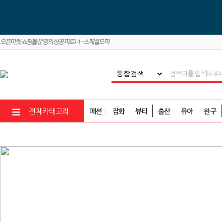
패션
잡화
뷰티
출산
유아
완구
전체카테고리