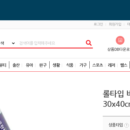
로그인
회원가입
뷰티
출산
유아
완구
생활
식품
가구
스포츠
레저
헬스
롤타입 
30x40
상품타입