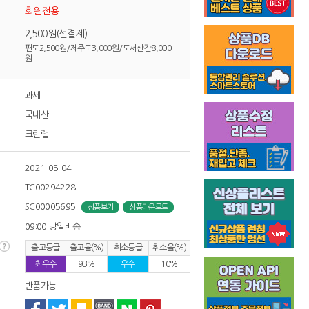
회원전용
2,500원(선결제)
편도2,500원/제주도3,000원/도서산간8,000
원
과세
국내산
크린랩
2021-05-04
TC00294228
SC00005695
상품보기
상품다운로드
09:00 당일배송
출고등급
출고율(%)
취소등급
취소율(%)
최우수
93%
우수
10%
반품가능