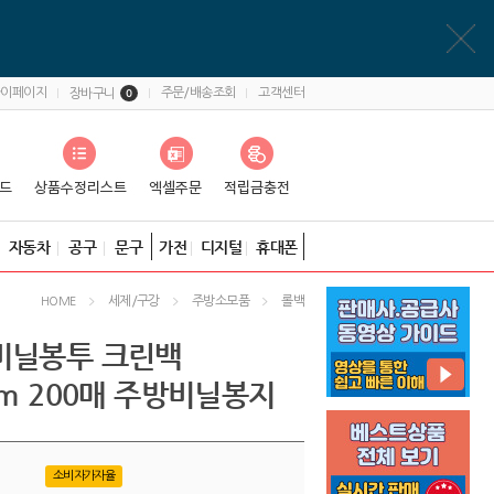
마이페이지
주문/배송조회
고객센터
장바구니
0
자동차
공구
문구
가전
디지털
휴대폰
세제/구강
주방소모품
롤백
HOME
비닐봉투 크린백
cm 200매 주방비닐봉지
소비자가자율