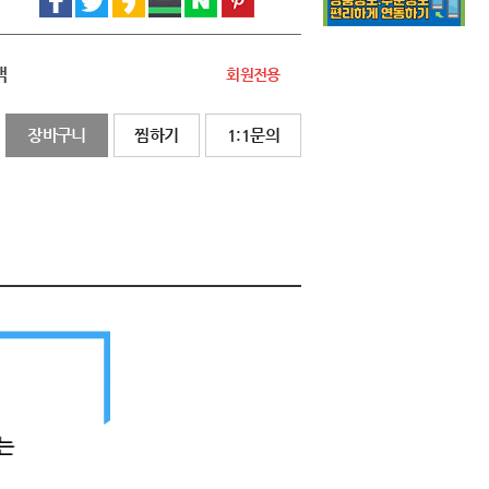
액
회원전용
장바구니
찜하기
1:1문의