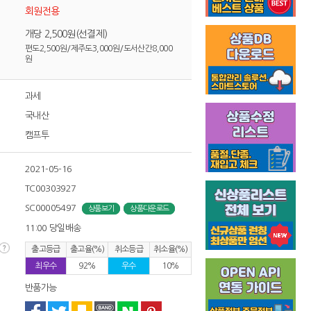
회원전용
개당 2,500원(선결제)
편도2,500원/제주도3,000원/도서산간8,000
원
과세
국내산
캠프투
2021-05-16
TC00303927
SC00005497
상품보기
상품다운로드
11:00 당일배송
출고등급
출고율(%)
취소등급
취소율(%)
최우수
92%
우수
10%
반품가능