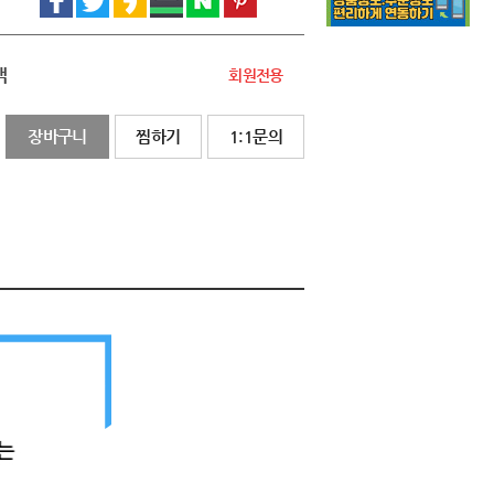
액
회원전용
장바구니
찜하기
1:1문의