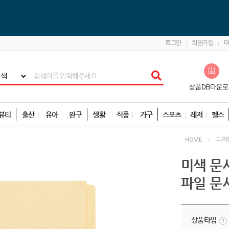
로그인
회원가입
뷰티
출산
유아
완구
생활
식품
가구
스포츠
레저
헬스
디자
HOME
미색 문서
파일 문
상품타입