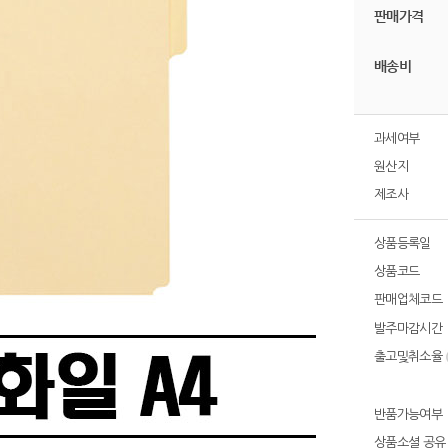
판매가격
배송비
과세여부
원산지
제조사
상품등록일
상품코드
판매업체코드
발주마감시간
출고및취소율
반품가능여부
상품소셜 공유