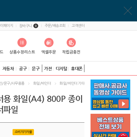
마이페이지
주문/배송조회
고객센터
장바구니
0
자동차
공구
문구
가전
디지털
휴대폰
인/문구/사무용품
화일/바인더
화일/바인더 기타
용 화일(A4) 800P 종이
서파일
소비자가자율