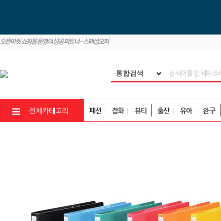
패션
잡화
뷰티
출산
유아
완구
전체카테고리