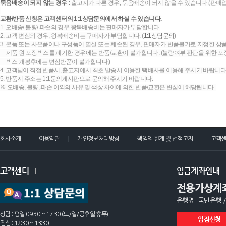
묶음배송이 되지 않는 경우 :
출고지가 다른 경우, 묶음배송이 되지 않을 수 있습니다.(판매
교환/반품 신청은 고객센터의 1:1상담문의에서 하실 수 있습니다.
1. 오배송/ 불량/ 파손의 경우 왕복배송비는 판매자가 부담합니다.
2. 고객 변심의 경우, 왕복배송비는 구매자가 부담합니다. (
1:1상담문의
)
3. 본품 또는 사은품이나 구성품이 멸실 또는 훼손된 경우, 판매자가 반품불가로 지정한 상품
제품 원 포장박스를 폐기한 경우에는 반품/교환이 불가합니다. (불량여부 판단을 위한 포장
박스 개봉후에는 변심반품이 불가합니다.)
4. 고객님이 직접 반품시, 출고지에서 최초 발송시 이용한 택배사를 이용해 주시기 바랍니다
5. 반품지 주소는 1:1문의게시판으로 문의해 주시기 바랍니다.
※ 오배송, 불량, 파손 이외의 사유 및 색상 차이에 의한 반품/교환은 변심에 해당됩니다.
회사소개
이용약관
개인정보처리방침
책임의 한계 및 법적고지
고객
고객센터
입금계좌안내
전용가상계
은행명 : 국민은행 /
상담 : 평일 09:30 ~ 17:30 (토/일/공휴일 휴무)
입점신청
점심 : 12:30 ~ 13:30