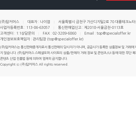
(주)탑커머스
대표자 : 나이엽
서울특별시 금천구 가산디지털2로 70 대륭테크노타운 
사업자등록번호 : 113-86-63057
통신판매업신고 : 제2018-서울금천-0113호
고객센터 : 1:1상담문의
FAX : 02-3289-6860
Email : top@specialoffer.kr
개인정보보호책임자 : 관리팀장 (top@specialoffer.kr)
(주)탑커머스는 통신판매중개자로서 통신판매의 당사자가 아니며, 공급사가 등록한 상품정보 및 거래에 
지 않습니다. (주)탑커머스 스페셜오퍼 사이트의 상품/판매자 거래 정보 및 콘텐츠/UI 등에 대한 무단 복제
콘텐츠 산업 진흥법 등에 의하여 엄격히 금지합니다.
Copyright ⓒ (주)탑커머스 All rights reserved.