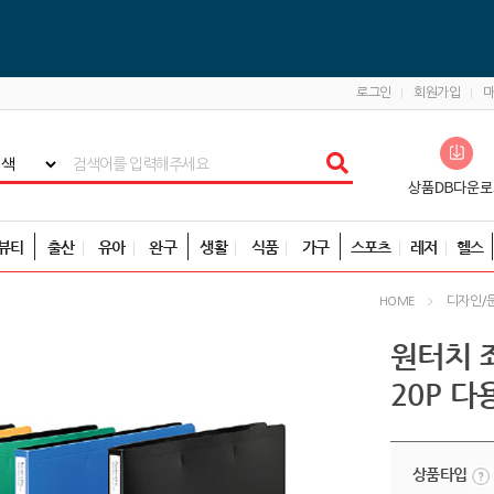
로그인
회원가입
뷰티
출산
유아
완구
생활
식품
가구
스포츠
레저
헬스
디자인/
HOME
원터치 좌
20P 
상품타입