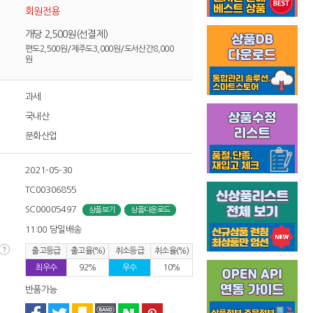
회원전용
개당 2,500원(선결제)
편도2,500원/제주도3,000원/도서산간8,000
원
과세
국내산
문화산업
2021-05-30
TC00306855
SC00005497
상품보기
상품다운로드
11:00 당일배송
출고등급
출고율(%)
취소등급
취소율(%)
최우수
92%
우수
10%
반품가능