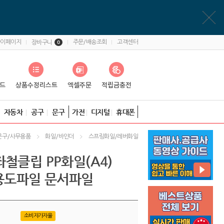
마이페이지
주문/배송조회
고객센터
장바구니
0
자동차
공구
문구
가전
디지털
휴대폰
문구/사무용품
화일/바인더
스프링화일/레버화일
철클립 PP화일(A4)
다용도파일 문서파일
소비자가자율