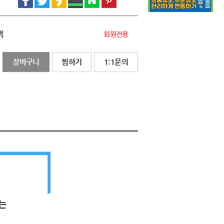
액
회원전용
장바구니
찜하기
1:1문의