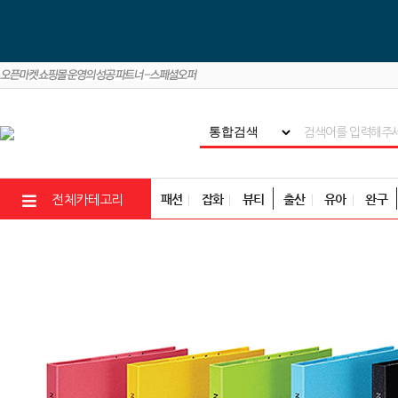
패션
잡화
뷰티
출산
유아
완구
전체카테고리