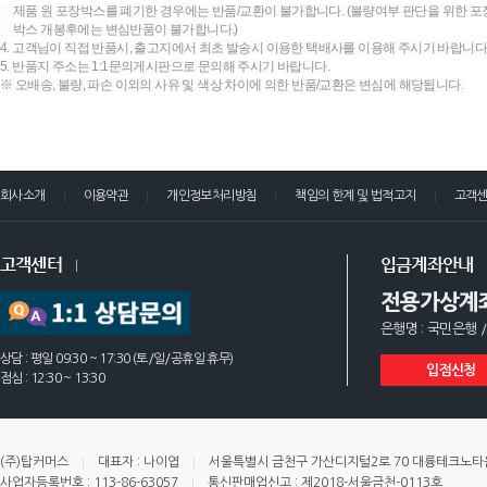
제품 원 포장박스를 폐기한 경우에는 반품/교환이 불가합니다. (불량여부 판단을 위한 포장
박스 개봉후에는 변심반품이 불가합니다.)
4. 고객님이 직접 반품시, 출고지에서 최초 발송시 이용한 택배사를 이용해 주시기 바랍니다
5. 반품지 주소는 1:1문의게시판으로 문의해 주시기 바랍니다.
※ 오배송, 불량, 파손 이외의 사유 및 색상 차이에 의한 반품/교환은 변심에 해당됩니다.
회사소개
이용약관
개인정보처리방침
책임의 한계 및 법적고지
고객
고객센터
입금계좌안내
전용가상계
은행명 : 국민은행 /
상담 : 평일 09:30 ~ 17:30 (토/일/공휴일 휴무)
입점신청
점심 : 12:30 ~ 13:30
(주)탑커머스
대표자 : 나이엽
서울특별시 금천구 가산디지털2로 70 대륭테크노타운 
사업자등록번호 : 113-86-63057
통신판매업신고 : 제2018-서울금천-0113호