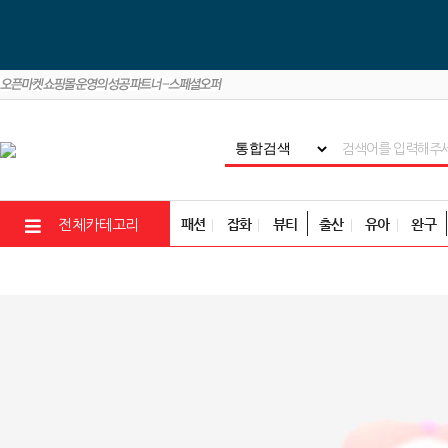
패션
잡화
뷰티
출산
유아
완구
전체카테고리