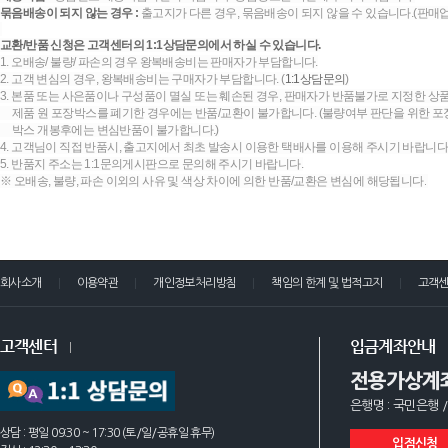
묶음배송이 되지 않는 경우 :
출고지가 다른 경우, 묶음배송이 되지 않을 수 있습니다.(판매
교환/반품 신청은 고객센터의 1:1상담문의에서 하실 수 있습니다.
1. 오배송/ 불량/ 파손의 경우 왕복배송비는 판매자가 부담합니다.
2. 고객 변심의 경우, 왕복배송비는 구매자가 부담합니다. (
1:1상담문의
)
3. 본품 또는 사은품이나 구성품이 멸실 또는 훼손된 경우, 판매자가 반품불가로 지정한 상품
제품 원 포장박스를 폐기한 경우에는 반품/교환이 불가합니다. (불량여부 판단을 위한 포장
박스 개봉후에는 변심반품이 불가합니다.)
4. 고객님이 직접 반품시, 출고지에서 최초 발송시 이용한 택배사를 이용해 주시기 바랍니다
5. 반품지 주소는 1:1문의게시판으로 문의해 주시기 바랍니다.
※ 오배송, 불량, 파손 이외의 사유 및 색상 차이에 의한 반품/교환은 변심에 해당됩니다.
회사소개
이용약관
개인정보처리방침
책임의 한계 및 법적고지
고객
고객센터
입금계좌안내
전용가상계
은행명 : 국민은행 /
상담 : 평일 09:30 ~ 17:30 (토/일/공휴일 휴무)
입점신청