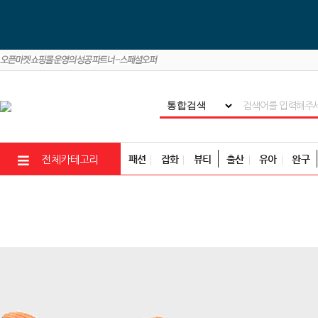
패션
잡화
뷰티
출산
유아
완구
전체카테고리