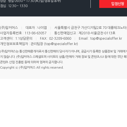
상담 : 평일 09:30 ~ 17:30 (토/일/공휴일 휴무)
입점신청
점심 : 12:30 ~ 13:30
(주)탑커머스
대표자 : 나이엽
서울특별시 금천구 가산디지털2로 70 대륭테크노타운 
사업자등록번호 : 113-86-63057
통신판매업신고 : 제2018-서울금천-0113호
고객센터 : 1:1상담문의
FAX : 02-3289-6860
Email : top@specialoffer.kr
개인정보보호책임자 : 관리팀장 (top@specialoffer.kr)
(주)탑커머스는 통신판매중개자로서 통신판매의 당사자가 아니며, 공급사가 등록한 상품정보 및 거래에 
지 않습니다. (주)탑커머스 스페셜오퍼 사이트의 상품/판매자 거래 정보 및 콘텐츠/UI 등에 대한 무단 복제
콘텐츠 산업 진흥법 등에 의하여 엄격히 금지합니다.
Copyright ⓒ (주)탑커머스 All rights reserved.