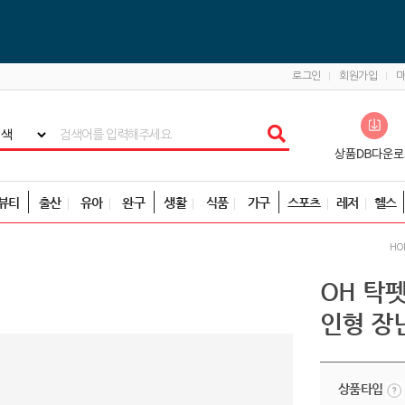
로그인
회원가입
뷰티
출산
유아
완구
생활
식품
가구
스포츠
레저
헬스
HO
OH 탁
인형 장
상품타입