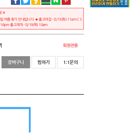
지 ※
일 여름 휴가 안내입니다.★ 출고마감 - 8/13(화) 11am C S
) 16pm 출고재개 - 8/19(목) 10am
액
회원전용
장바구니
찜하기
1:1문의