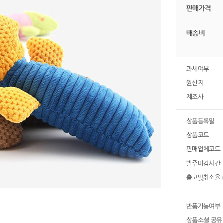
판매가격
배송비
과세여부
원산지
제조사
상품등록일
상품코드
판매업체코드
발주마감시간
출고및취소율
반품가능여부
상품소셜 공유