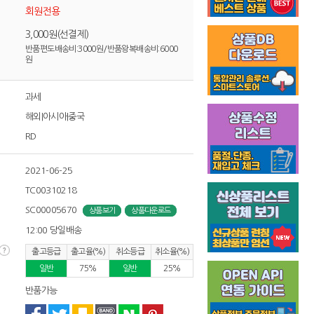
회원전용
3,000원(선결제)
반품편도배송비:3000원/반품왕복배송비:6000
원
과세
해외|아시아|중국
RD
2021-06-25
TC00310218
SC00005670
상품보기
상품다운로드
12:00 당일배송
출고등급
출고율(%)
취소등급
취소율(%)
일반
75%
일반
25%
반품가능