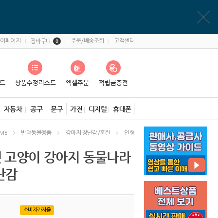
마이페이지
주문/배송조회
고객센터
장바구니
0
자동차
공구
문구
가전
디지털
휴대폰
반려동물용품
강아지 장난감/훈련
인형
ME
펫 고양이 강아지 동물나라
난감
소비자가자율