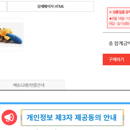
상세페이지 HTML
※ 상품일괄 공
★8월 14일~18
마감 - 8/13(화
총 합계금
구매하기
배송/교환/반품안내