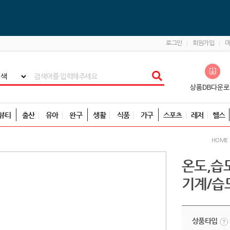
로그인
회원가입
뷰티
출산
유아
완구
생활
식품
가구
스포츠
레저
헬스
HOME
온도,습
기계/습
상품타입