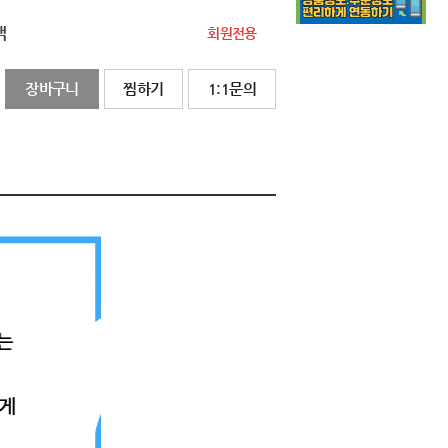
액
회원전용
장바구니
찜하기
1:1문의