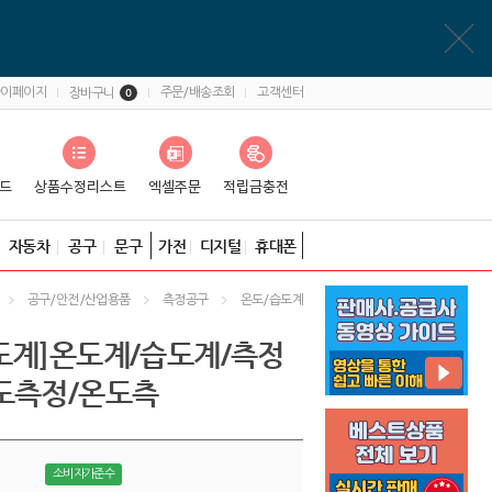
마이페이지
주문/배송조회
고객센터
장바구니
0
자동차
공구
문구
가전
디지털
휴대폰
공구/안전/산업용품
측정공구
온도/습도계
도계]온도계/습도계/측정
도측정/온도측
소비자가준수