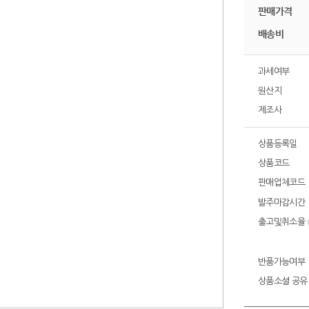
판매가격
배송비
과세여부
원산지
제조사
상품등록일
상품코드
판매업체코드
발주마감시간
출고및취소율
반품가능여부
상품소셜 공유