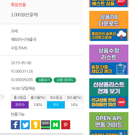
회원전용
3,000원(선결제)
과세
해외|아시아|중국
수입자:MS
2015-05-08
TC00031126
SC00005085
상품보기
상품다운로드
14:00 당일배송
출고등급
출고율(%)
취소등급
취소율(%)
최우수
100%
우수
16%
반품가능