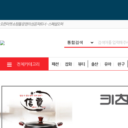
패션
잡화
뷰티
출산
유아
완구
전체카테고리