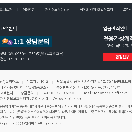
회사소개
이용약관
개인정보처리방침
책임의 한계 및 법적고지
고객
고객센터
입금계좌안내
전용가상계
은행명 : 국민은행 /
상담 : 평일 09:30 ~ 17:30 (토/일/공휴일 휴무)
입점신청
점심 : 12:30 ~ 13:30
(주)탑커머스
대표자 : 나이엽
서울특별시 금천구 가산디지털2로 70 대륭테크노타운 
사업자등록번호 : 113-86-63057
통신판매업신고 : 제2018-서울금천-0113호
고객센터 : 1:1상담문의
FAX : 02-3289-6860
Email : top@specialoffer.kr
개인정보보호책임자 : 관리팀장 (top@specialoffer.kr)
(주)탑커머스는 통신판매중개자로서 통신판매의 당사자가 아니며, 공급사가 등록한 상품정보 및 거래에 
지 않습니다. (주)탑커머스 스페셜오퍼 사이트의 상품/판매자 거래 정보 및 콘텐츠/UI 등에 대한 무단 복제
콘텐츠 산업 진흥법 등에 의하여 엄격히 금지합니다.
Copyright ⓒ (주)탑커머스 All rights reserved.