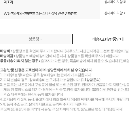
제조자
상세페이지 참조
A/S 책임자와 전화번호 또는 소비자상담 관련 전화번호
상세페이지 참조
상품정보
배송/교환/반품안내
배송비 :
상품정보를 확인해 주시기 바랍니다. (제주도/도서산간지역은 도선료 등 배송비 별
배송마감 :
상품별로 배송마감시간이 다릅니다. 상품정보를 확인해 주시기 바랍니다.
묶음배송이 되지 않는 경우 :
출고지가 다른 경우, 묶음배송이 되지 않을 수 있습니다.(판매
교환/반품 신청은 고객센터의 1:1상담문의에서 하실 수 있습니다.
1. 오배송/ 불량/ 파손의 경우 왕복배송비는 판매자가 부담합니다.
2. 고객 변심의 경우, 왕복배송비는 구매자가 부담합니다. (
1:1상담문의
)
3. 본품 또는 사은품이나 구성품이 멸실 또는 훼손된 경우, 판매자가 반품불가로 지정한 상품
제품 원 포장박스를 폐기한 경우에는 반품/교환이 불가합니다. (불량여부 판단을 위한 포장
박스 개봉후에는 변심반품이 불가합니다.)
4. 고객님이 직접 반품시, 출고지에서 최초 발송시 이용한 택배사를 이용해 주시기 바랍니다
5. 반품지 주소는 1:1문의게시판으로 문의해 주시기 바랍니다.
※ 오배송, 불량, 파손 이외의 사유 및 색상 차이에 의한 반품/교환은 변심에 해당됩니다.