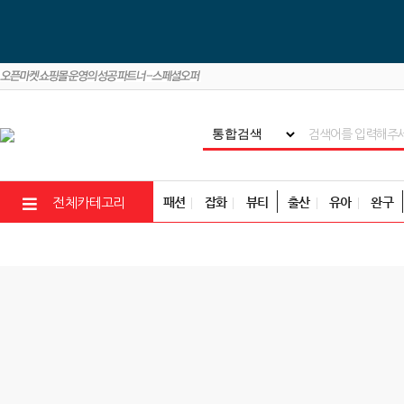
패션
잡화
뷰티
출산
유아
완구
전체카테고리