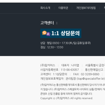
회사소개
이용약관
개인정보처리방침
고객센터
상담 : 평일 09:30 ~ 17:30 (토/일/공휴일 휴무)
점심 : 12:30 ~ 13:30
(주)탑커머스
대표자 : 나이엽
서울특별시 금천구
사업자등록번호 : 113-86-63057
통신판매업신고 : 
고객센터 : 1:1상담문의
FAX : 02-3289-6860
개인정보보호책임자 : 관리팀장 (top@specialoffer.kr)
(주)탑커머스는 통신판매중개자로서 통신판매의 당사자가 아니며,
지 않습니다. (주)탑커머스 스페셜오퍼 사이트의 상품/판매자 거래 
콘텐츠 산업 진흥법 등에 의하여 엄격히 금지합니다.
Copyright ⓒ (주)탑커머스 All rights reserved.