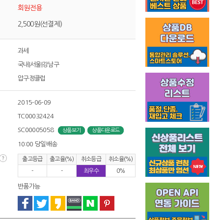
회원전용
2,500원(선결제)
과세
국내|서울|강남구
압구정클럽
2015-06-09
TC00032424
SC00005058
상품보기
상품다운로드
10:00 당일배송
출고등급
출고율(%)
취소등급
취소율(%)
-
-
최우수
0%
반품가능