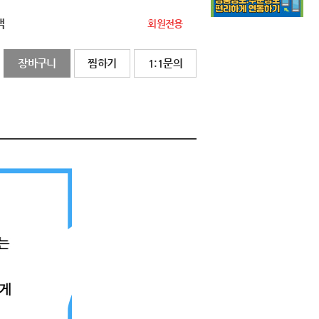
액
회원전용
장바구니
찜하기
1:1문의