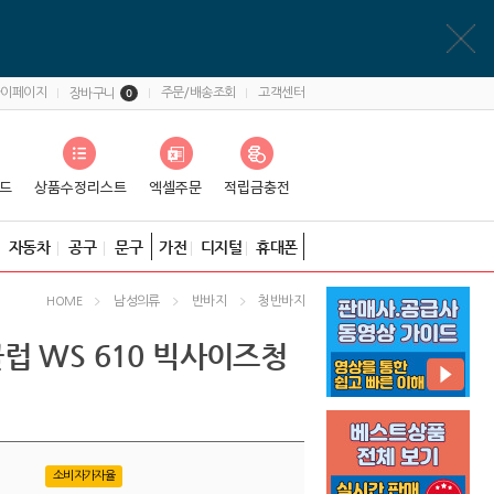
마이페이지
주문/배송조회
고객센터
장바구니
0
자동차
공구
문구
가전
디지털
휴대폰
남성의류
반바지
청반바지
HOME
럽 WS 610 빅사이즈청
소비자가자율