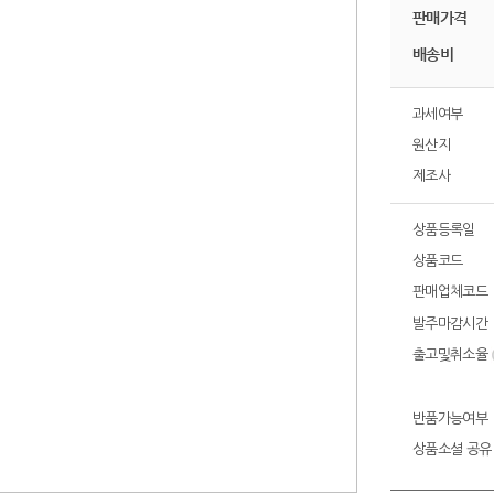
판매가격
배송비
과세여부
원산지
제조사
상품등록일
상품코드
판매업체코드
발주마감시간
출고및취소율
반품가능여부
상품소셜 공유