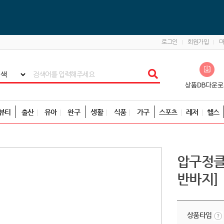
로그인
회원가입
뷰티
출산
유아
완구
생활
식품
가구
스포츠
레저
헬스
압구정클
반바지]
상품타입