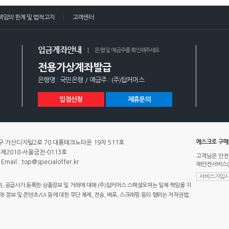
책임의 한계 및 법적고지
고객센터
입금계좌안내
은행 및 예금주를 확인해주세요
전용가상계좌발급
은행명 : 국민은행 / 예금주 : (주)탑커머스
입점신청
제휴문의
에스크로 구
 가산디지털2로 70 대륭테크노타운 19차 511호
제2018-서울금천-0113호
고객님은 안전
Email : top@specialoffer.kr
매안전서비스(
서비스가입사
 공급사가 등록한 상품정보 및 거래에 대해 (주)탑커머스 스페셜오퍼는 일체 책임을 지
정보 및 콘텐츠/UI 등에 대한 무단 복제, 전송, 배포, 스크래핑 등의 행위는 저작권법,