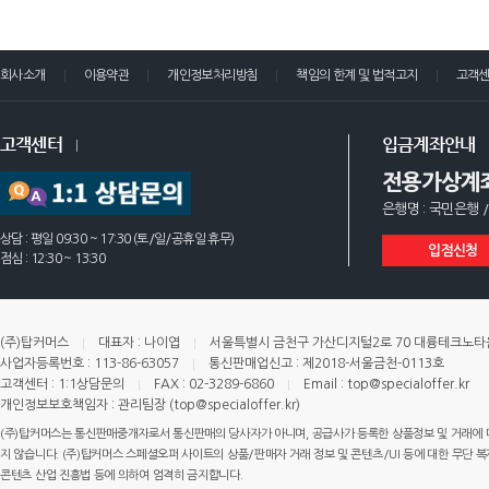
회사소개
이용약관
개인정보처리방침
책임의 한계 및 법적고지
고객
고객센터
입금계좌안내
전용가상계
은행명 : 국민은행 /
상담 : 평일 09:30 ~ 17:30 (토/일/공휴일 휴무)
입점신청
점심 : 12:30 ~ 13:30
(주)탑커머스
대표자 : 나이엽
서울특별시 금천구 가산디지털2로 70 대륭테크노타운 
사업자등록번호 : 113-86-63057
통신판매업신고 : 제2018-서울금천-0113호
고객센터 : 1:1상담문의
FAX : 02-3289-6860
Email : top@specialoffer.kr
개인정보보호책임자 : 관리팀장 (top@specialoffer.kr)
(주)탑커머스는 통신판매중개자로서 통신판매의 당사자가 아니며, 공급사가 등록한 상품정보 및 거래에 
지 않습니다. (주)탑커머스 스페셜오퍼 사이트의 상품/판매자 거래 정보 및 콘텐츠/UI 등에 대한 무단 복제
콘텐츠 산업 진흥법 등에 의하여 엄격히 금지합니다.