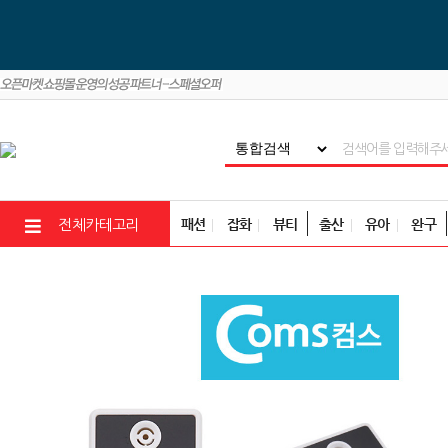
패션
잡화
뷰티
출산
유아
완구
전체카테고리