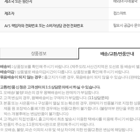
제조국 또는 원산지
해외|아시아|중국
제조자
컴스마트
A/S 책임자와 전화번호 또는 소비자상담 관련 전화번호
필요시 공급사 문
상품정보
배송/교환/반품안내
배송비 :
상품정보를 확인해 주시기 바랍니다. (제주도/도서산간지역은 도선료 등 배송비 별
배송마감 :
상품별로 배송마감시간이 다릅니다. 상품정보를 확인해 주시기 바랍니다.
묶음배송이 되지 않는 경우 :
출고지가 다른 경우, 묶음배송이 되지 않을 수 있습니다.(판매
교환/반품 신청은 고객센터의 1:1상담문의에서 하실 수 있습니다.
1. 오배송/ 불량/ 파손의 경우 왕복배송비는 판매자가 부담합니다.
2. 고객 변심의 경우, 왕복배송비는 구매자가 부담합니다. (
1:1상담문의
)
3. 본품 또는 사은품이나 구성품이 멸실 또는 훼손된 경우, 판매자가 반품불가로 지정한 상품
제품 원 포장박스를 폐기한 경우에는 반품/교환이 불가합니다. (불량여부 판단을 위한 포장
박스 개봉후에는 변심반품이 불가합니다.)
4. 고객님이 직접 반품시, 출고지에서 최초 발송시 이용한 택배사를 이용해 주시기 바랍니다
5. 반품지 주소는 1:1문의게시판으로 문의해 주시기 바랍니다.
※ 오배송, 불량, 파손 이외의 사유 및 색상 차이에 의한 반품/교환은 변심에 해당됩니다.