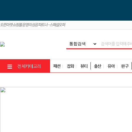
패션
잡화
뷰티
출산
유아
완구
전체카테고리