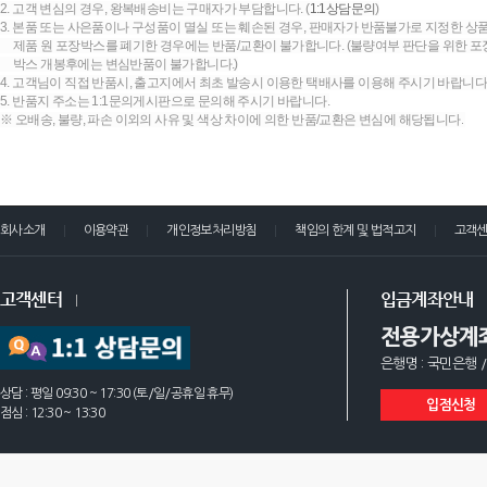
2. 고객 변심의 경우, 왕복배송비는 구매자가 부담합니다. (
1:1상담문의
)
3. 본품 또는 사은품이나 구성품이 멸실 또는 훼손된 경우, 판매자가 반품불가로 지정한 상품
제품 원 포장박스를 폐기한 경우에는 반품/교환이 불가합니다. (불량여부 판단을 위한 포장
박스 개봉후에는 변심반품이 불가합니다.)
4. 고객님이 직접 반품시, 출고지에서 최초 발송시 이용한 택배사를 이용해 주시기 바랍니다
5. 반품지 주소는 1:1문의게시판으로 문의해 주시기 바랍니다.
※ 오배송, 불량, 파손 이외의 사유 및 색상 차이에 의한 반품/교환은 변심에 해당됩니다.
회사소개
이용약관
개인정보처리방침
책임의 한계 및 법적고지
고객
고객센터
입금계좌안내
전용가상계
은행명 : 국민은행 /
상담 : 평일 09:30 ~ 17:30 (토/일/공휴일 휴무)
입점신청
점심 : 12:30 ~ 13:30