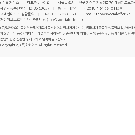
(주)탑커머스
대표자 : 나이엽
서울특별시 금천구 가산디지털2로 70 대륭테크노타운 
사업자등록번호 : 113-86-63057
통신판매업신고 : 제2018-서울금천-0113호
고객센터 : 1:1상담문의
FAX : 02-3289-6860
Email : top@specialoffer.kr
개인정보보호책임자 : 관리팀장 (top@specialoffer.kr)
(주)탑커머스는 통신판매중개자로서 통신판매의 당사자가 아니며, 공급사가 등록한 상품정보 및 거래에 
지 않습니다. (주)탑커머스 스페셜오퍼 사이트의 상품/판매자 거래 정보 및 콘텐츠/UI 등에 대한 무단 복제
콘텐츠 산업 진흥법 등에 의하여 엄격히 금지합니다.
Copyright ⓒ (주)탑커머스 All rights reserved.