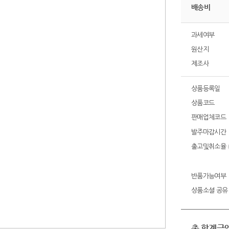
배송비
과세여부
원산지
제조사
상품등록일
상품코드
판매업체코드
발주마감시간
출고및취소율
반품가능여부
상품소셜 공유
총 합계금