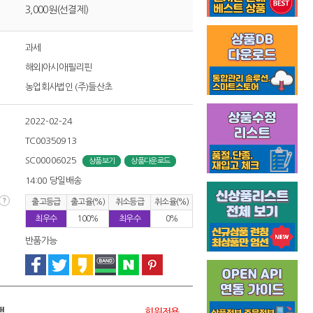
3,000원(선결제)
과세
해외|아시아|필리핀
농업회사법인 (주)들산초
2022-02-24
TC00350913
SC00006025
상품보기
상품다운로드
14:00 당일배송
출고등급
출고율(%)
취소등급
취소율(%)
최우수
100%
최우수
0%
반품가능
액
회원전용