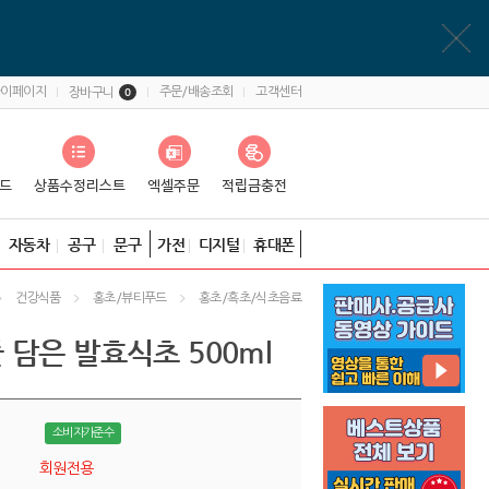
마이페이지
주문/배송조회
고객센터
장바구니
0
자동차
공구
문구
가전
디지털
휴대폰
건강식품
홍초/뷰티푸드
홍초/흑초/식초음료
 담은 발효식초 500ml
소비자가준수
회원전용