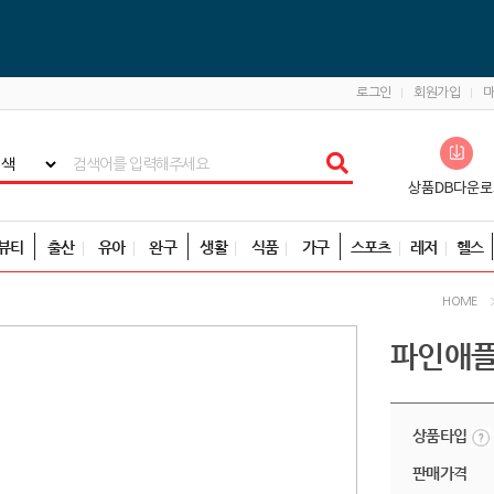
로그인
회원가입
뷰티
출산
유아
완구
생활
식품
가구
스포츠
레저
헬스
HOME
파인애플
상품타입
판매가격