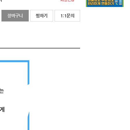
장바구니
찜하기
1:1문의