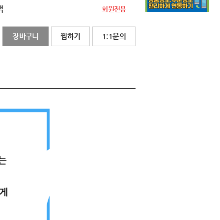
액
회원전용
장바구니
찜하기
1:1문의