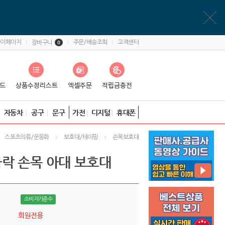
마이페이지
주문/배송조회
고객센터
장바구니
0
자동차
공구
문구
가전
디지털
휴대폰
스포츠의류/운동화
보호대/테이핑
손목보호대
락 손목 아대 보호대
소비자가준수
회원전용