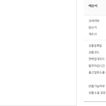
배송비
과세여부
원산지
제조사
상품등록일
상품코드
판매업체코드
발주마감시간
출고및취소율
반품가능여부
상품소셜 공유