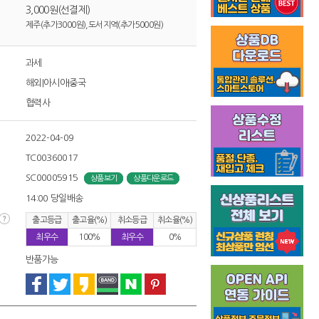
3,000원(선결제)
제주(추가3000원),도서지역(추가5000원)
과세
해외|아시아|중국
협력사
2022-04-09
TC00360017
SC00005915
상품보기
상품다운로드
14:00 당일배송
출고등급
출고율(%)
취소등급
취소율(%)
최우수
100%
최우수
0%
반품가능