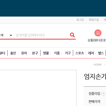
로그인
회원가입
뷰티
출산
유아
완구
생활
식품
가구
스포츠
레저
헬스
HOME
엄지손가
상품타입
판매가격