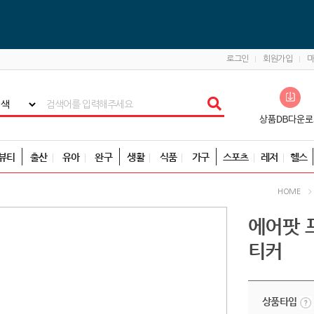
로그인
회원가입
뷰티
출산
유아
완구
생활
식품
가구
스포츠
레저
헬스
HOME
에어팟 
티커
상품타입