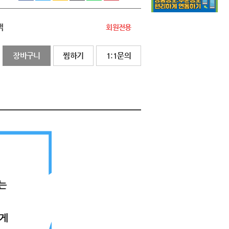
액
회원전용
장바구니
찜하기
1:1문의