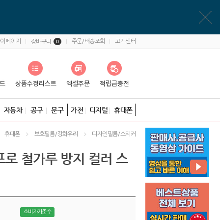
마이페이지
주문/배송조회
고객센터
장바구니
0
자동차
공구
문구
가전
디지털
휴대폰
휴대폰
보호필름/강화유리
디자인필름/스티커
프로 철가루 방지 컬러 스
소비자가준수