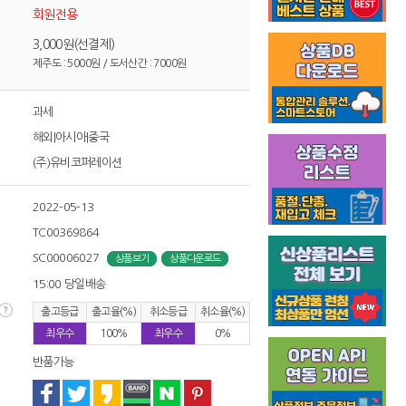
회원전용
3,000원(선결제)
제주도 : 5000원 / 도서산간 : 7000원
과세
해외|아시아|중국
(주)유비코퍼레이션
2022-05-13
TC00369864
SC00006027
상품보기
상품다운로드
15:00 당일배송
출고등급
출고율(%)
취소등급
취소율(%)
최우수
100%
최우수
0%
반품가능