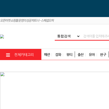
패션
잡화
뷰티
출산
유아
완구
전체카테고리