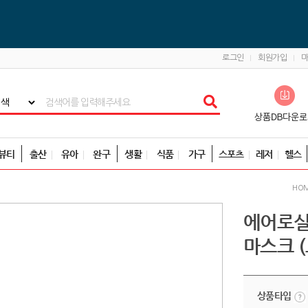
로그인
회원가입
뷰티
출산
유아
완구
생활
식품
가구
스포츠
레저
헬스
HO
에어로실
마스크 (
상품타입