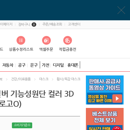
마이페이지
주문/배송조회
고객센터
장바구니
0
자동차
공구
문구
가전
디지털
휴대폰
건강/의료용품
마스크
황사/독감 마스크
ME
버 기능성원단 컬러 3D
로고O)
소비자가준수