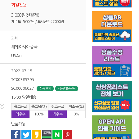
회원전용
3,000원(선결제)
제주도 : 5000원 / 도서산간 : 7000원
과세
해외|아시아|중국
UBAcc
2022-07-15
TC00385795
SC00006027
상품보기
상품다운로드
15:00 당일배송
출고등급
출고율(%)
취소등급
취소율(%)
최우수
100%
최우수
0%
반품가능