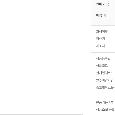
판매가격
배송비
과세여부
원산지
제조사
상품등록일
상품코드
판매업체코드
발주마감시간
출고및취소율
반품가능여부
상품소셜 공유