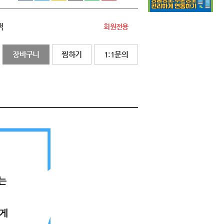
액
회원전용
장바구니
찜하기
1:1문의