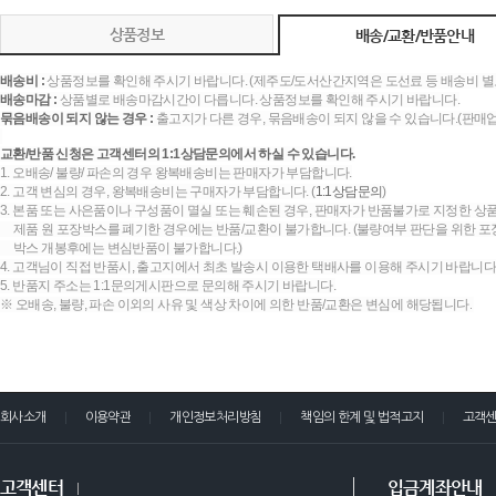
상품정보
배송/교환/반품안내
배송비 :
상품정보를 확인해 주시기 바랍니다. (제주도/도서산간지역은 도선료 등 배송비 별
배송마감 :
상품별로 배송마감시간이 다릅니다. 상품정보를 확인해 주시기 바랍니다.
묶음배송이 되지 않는 경우 :
출고지가 다른 경우, 묶음배송이 되지 않을 수 있습니다.(판매
교환/반품 신청은 고객센터의 1:1상담문의에서 하실 수 있습니다.
1. 오배송/ 불량/ 파손의 경우 왕복배송비는 판매자가 부담합니다.
2. 고객 변심의 경우, 왕복배송비는 구매자가 부담합니다. (
1:1상담문의
)
3. 본품 또는 사은품이나 구성품이 멸실 또는 훼손된 경우, 판매자가 반품불가로 지정한 상품
제품 원 포장박스를 폐기한 경우에는 반품/교환이 불가합니다. (불량여부 판단을 위한 포장
박스 개봉후에는 변심반품이 불가합니다.)
4. 고객님이 직접 반품시, 출고지에서 최초 발송시 이용한 택배사를 이용해 주시기 바랍니다
5. 반품지 주소는 1:1문의게시판으로 문의해 주시기 바랍니다.
※ 오배송, 불량, 파손 이외의 사유 및 색상 차이에 의한 반품/교환은 변심에 해당됩니다.
회사소개
이용약관
개인정보처리방침
책임의 한계 및 법적고지
고객
고객센터
입금계좌안내