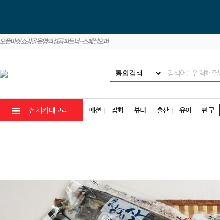
패션
잡화
뷰티
출산
유아
완구
전체카테고리