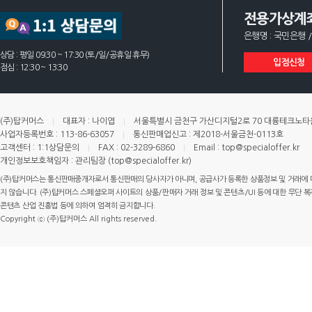
전용가상계
은행명 : 국민은행 /
상담 : 평일 09:30 ~ 17:30 (토/일/공휴일 휴무)
입점신청
점심 : 12:30 ~ 13:30
(주)탑커머스
대표자 : 나이엽
서울특별시 금천구 가산디지털2로 70 대륭테크노타운 
사업자등록번호 : 113-86-63057
통신판매업신고 : 제2018-서울금천-0113호
고객센터 : 1:1상담문의
FAX : 02-3289-6860
Email : top@specialoffer.kr
개인정보보호책임자 : 관리팀장 (top@specialoffer.kr)
(주)탑커머스는 통신판매중개자로서 통신판매의 당사자가 아니며, 공급사가 등록한 상품정보 및 거래에 
지 않습니다. (주)탑커머스 스페셜오퍼 사이트의 상품/판매자 거래 정보 및 콘텐츠/UI 등에 대한 무단 복제
콘텐츠 산업 진흥법 등에 의하여 엄격히 금지합니다.
Copyright ⓒ (주)탑커머스 All rights reserved.