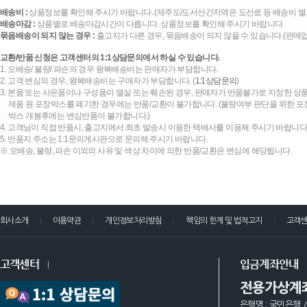
배송비 :
상품정보를 확인해 주시기 바랍니다. (제주도/도서산간지역은 도선료 등 배송비 별
배송마감 :
상품별로 배송마감시간이 다릅니다. 상품정보를 확인해 주시기 바랍니다.
묶음배송이 되지 않는 경우 :
출고지가 다른 경우, 묶음배송이 되지 않을 수 있습니다.(판매
교환/반품 신청은 고객센터의 1:1상담문의에서 하실 수 있습니다.
1. 오배송/ 불량/ 파손의 경우 왕복배송비는 판매자가 부담합니다.
2. 고객 변심의 경우, 왕복배송비는 구매자가 부담합니다. (
1:1상담문의
)
3. 본품 또는 사은품이나 구성품이 멸실 또는 훼손된 경우, 판매자가 반품불가로 지정한 상품
제품 원 포장박스를 폐기한 경우에는 반품/교환이 불가합니다. (불량여부 판단을 위한 포장
박스 개봉후에는 변심반품이 불가합니다.)
4. 고객님이 직접 반품시, 출고지에서 최초 발송시 이용한 택배사를 이용해 주시기 바랍니다
5. 반품지 주소는 1:1문의게시판으로 문의해 주시기 바랍니다.
※ 오배송, 불량, 파손 이외의 사유 및 색상 차이에 의한 반품/교환은 변심에 해당됩니다.
회사소개
이용약관
개인정보처리방침
책임의 한계 및 법적고지
고객
고객센터
입금계좌안내
전용가상계
은행명 : 국민은행 /