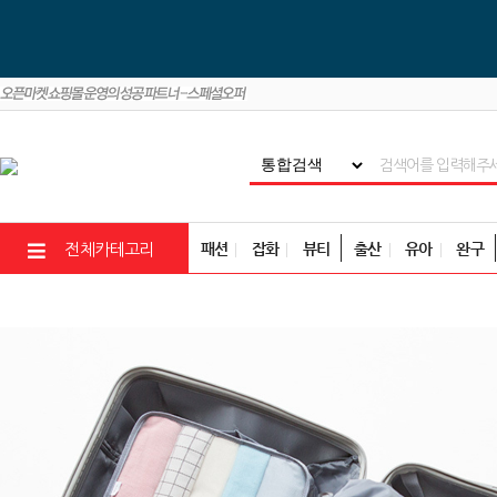
패션
잡화
뷰티
출산
유아
완구
전체카테고리