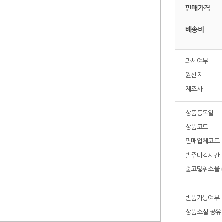
판매가격
배송비
과세여부
원산지
제조사
상품등록일
상품코드
판매업체코드
발주마감시간
출고및취소율
반품가능여부
상품소셜 공유