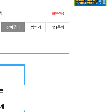
액
회원전용
장바구니
찜하기
1:1문의