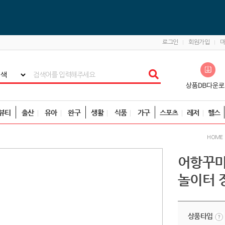
로그인
회원가입
뷰티
출산
유아
완구
생활
식품
가구
스포츠
레저
헬스
HOME
어항꾸미
놀이터 
상품타입