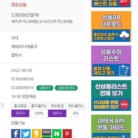
회원전용
3,000원(선결제)
제주(추가3,000원),도서산간(추가5,000원)
과세
해외|아시아|중국
협력사
2022-09-28
TC00399356
SC00005915
상품보기
상품다운로드
14:30 당일배송
출고등급
출고율(%)
취소등급
취소율(%)
최우수
100%
최우수
0%
반품가능