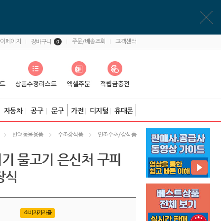
마이페이지
주문/배송조회
고객센터
장바구니
0
자동차
공구
문구
가전
디지털
휴대폰
반려동물용품
수조장식품
인조수초/장식품
기 물고기 은신처 구피
장식
소비자가자율