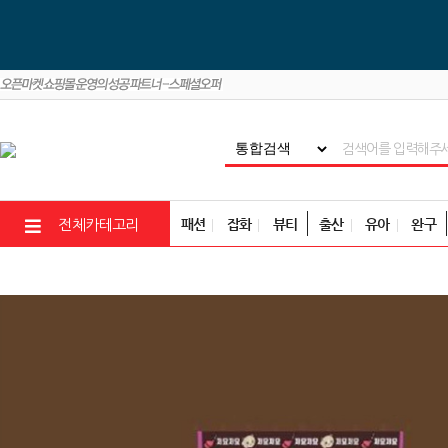
패션
잡화
뷰티
출산
유아
완구
전체카테고리