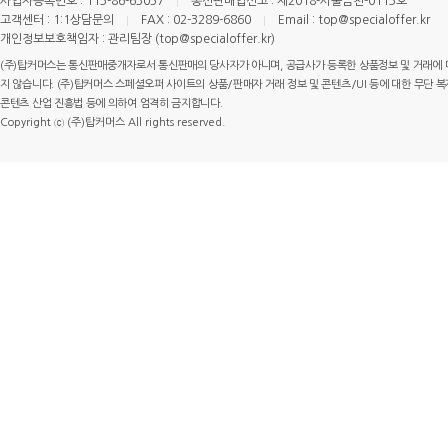
사업자등록번호 : 113-86-63057
통신판매업신고 : 제2018-서울금천-0113호
고객센터 : 1:1상담문의
FAX : 02-3289-6860
Email : top@specialoffer.kr
개인정보보호책임자 : 관리팀장 (top@specialoffer.kr)
(주)탑커머스는 통신판매중개자로서 통신판매의 당사자가 아니며, 공급사가 등록한 상품정보 및 거래에 
지 않습니다. (주)탑커머스 스페셜오퍼 사이트의 상품/판매자 거래 정보 및 콘텐츠/UI 등에 대한 무단 복제
콘텐츠 산업 진흥법 등에 의하여 엄격히 금지합니다.
Copyright ⓒ (주)탑커머스 All rights reserved.