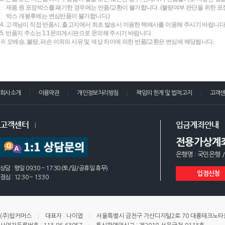
제품 원 포장박스를 폐기한 경우에는 반품/교환이 불가합니다. (불량여부 판단을 위한 포장
박스 개봉후에는 변심반품이 불가합니다.)
4. 고객님이 직접 반품시, 출고지에서 최초 발송시 이용한 택배사를 이용해 주시기 바랍니다
5. 반품지 주소는 1:1문의게시판으로 문의해 주시기 바랍니다.
※ 오배송, 불량, 파손 이외의 사유 및 색상 차이에 의한 반품/교환은 변심에 해당됩니다.
회사소개
이용약관
개인정보처리방침
책임의 한계 및 법적고지
고객
고객센터
입금계좌안내
전용가상계
은행명 : 국민은행 /
상담 : 평일 09:30 ~ 17:30 (토/일/공휴일 휴무)
입점신청
점심 : 12:30 ~ 13:30
(주)탑커머스
대표자 : 나이엽
서울특별시 금천구 가산디지털2로 70 대륭테크노타운 