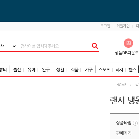
로그인
회원가입
뷰티
출산
유아
완구
생활
식품
가구
스포츠
레저
헬스
쌀
HOME
랜시 냉동
상품타입
판매가격