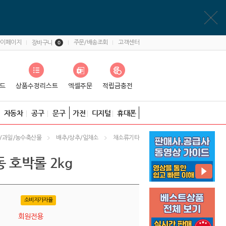
마이페이지
주문/배송조회
고객센터
장바구니
0
자동차
공구
문구
가전
디지털
휴대폰
/과일/농수축산물
배추/상추/잎채소
채소류기타
 호박롤 2kg
소비자가자율
회원전용