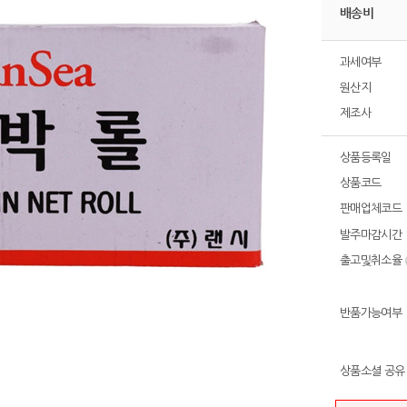
배송비
과세여부
원산지
제조사
상품등록일
상품코드
판매업체코드
발주마감시간
출고및취소율
반품가능여부
상품소셜 공유