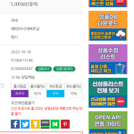
5,000원(선결제)
과세
해외|아시아|베트남
랜시
2022-10-16
TC00413146
SC00005497
상품보기
상품다운로드
12:00 당일배송
출고등급
출고율(%)
취소등급
취소율(%)
최우수
92%
우수
10%
조건부반품불가
신선 포장으로 출고되는 냉동(냉장) 제품으로 변심 반
품 불가