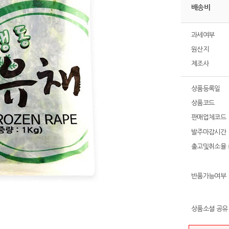
배송비
과세여부
원산지
제조사
상품등록일
상품코드
판매업체코드
발주마감시간
출고및취소율
반품가능여부
상품소셜 공유