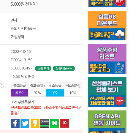
5,000원(선결제)
면세
해외|아시아|중국
거상무역
2022-10-16
TC00413150
SC00005497
상품보기
상품다운로드
12:00 당일배송
출고등급
출고율(%)
취소등급
취소율(%)
최우수
92%
우수
10%
조건부반품불가
신선 포장으로 출고되는 냉동(냉장) 제품으로 변심 반
품 불가