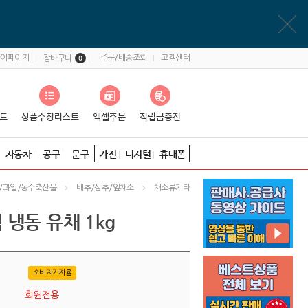
마이페이지
주문/배송조회
고객센터
장바구니
0
자동차
공구
문구
가전
디지털
휴대폰
/과일/농수축산물
배추/상추/잎채소
채소류기타
냉동 유채 1kg
소비자가자율
회원전용