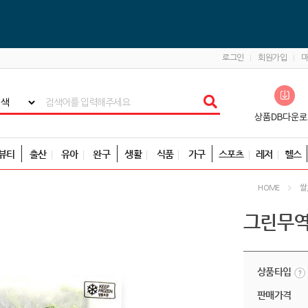
로그인
회원가입
뷰티
출산
유아
완구
생활
식품
가구
스포츠
레저
헬스
쌀
HOME
그린무역 
상품타입
판매가격