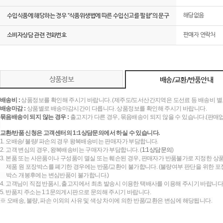
수입식품에 해당하는 경우 “식품위생법에 따른 수입신고를 필함”의 문구
해당없음
소비자상담 관련 전화번호
판매자 연락처
상품정보
배송/교환/반품안내
배송비 :
상품정보를 확인해 주시기 바랍니다. (제주도/도서산간지역은 도선료 등 배송비 별
배송마감 :
상품별로 배송마감시간이 다릅니다. 상품정보를 확인해 주시기 바랍니다.
묶음배송이 되지 않는 경우 :
출고지가 다른 경우, 묶음배송이 되지 않을 수 있습니다.(판매
교환/반품 신청은 고객센터의 1:1상담문의에서 하실 수 있습니다.
1. 오배송/ 불량/ 파손의 경우 왕복배송비는 판매자가 부담합니다.
2. 고객 변심의 경우, 왕복배송비는 구매자가 부담합니다. (
1:1상담문의
)
3. 본품 또는 사은품이나 구성품이 멸실 또는 훼손된 경우, 판매자가 반품불가로 지정한 상품
제품 원 포장박스를 폐기한 경우에는 반품/교환이 불가합니다. (불량여부 판단을 위한 포장
박스 개봉후에는 변심반품이 불가합니다.)
4. 고객님이 직접 반품시, 출고지에서 최초 발송시 이용한 택배사를 이용해 주시기 바랍니다
5. 반품지 주소는 1:1문의게시판으로 문의해 주시기 바랍니다.
※ 오배송, 불량, 파손 이외의 사유 및 색상 차이에 의한 반품/교환은 변심에 해당됩니다.