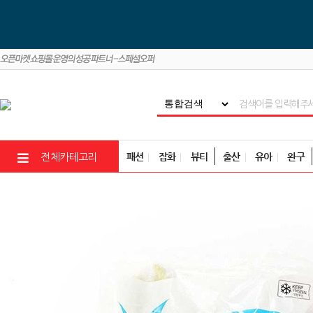
패션
잡화
뷰티
출산
유아
완구
전체카테고리