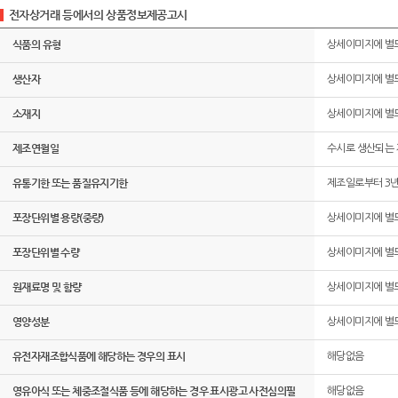
전자상거래 등에서의 상품정보제공고시
식품의 유형
상세이미지에 별
생산자
상세이미지에 별
소재지
상세이미지에 별
제조연월일
수시로 생산되는
유통기한 또는 품질유지기한
제조일로부터 3
포장단위별 용량(중량)
상세이미지에 별
포장단위별 수량
상세이미지에 별
원재료명 및 함량
상세이미지에 별
영양성분
상세이미지에 별
유전자재조합식품에 해당하는 경우의 표시
해당없음
영유아식 또는 체중조절식품 등에 해당하는 경우 표시광고 사전심의필
해당없음