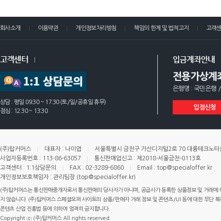
회사소개
이용약관
개인정보처리방침
책임의 한계 및 법적고지
고객
고객센터
입금계좌안내
전용가상계
은행명 : 국민은행 /
상담 : 평일 09:30 ~ 17:30 (토/일/공휴일 휴무)
입점신청
점심 : 12:30 ~ 13:30
(주)탑커머스
대표자 : 나이엽
서울특별시 금천구 가산디지털2로 70 대륭테크노타운 
사업자등록번호 : 113-86-63057
통신판매업신고 : 제2018-서울금천-0113호
고객센터 : 1:1상담문의
FAX : 02-3289-6860
Email : top@specialoffer.kr
개인정보보호책임자 : 관리팀장 (top@specialoffer.kr)
(주)탑커머스는 통신판매중개자로서 통신판매의 당사자가 아니며, 공급사가 등록한 상품정보 및 거래에 
지 않습니다. (주)탑커머스 스페셜오퍼 사이트의 상품/판매자 거래 정보 및 콘텐츠/UI 등에 대한 무단 복제
콘텐츠 산업 진흥법 등에 의하여 엄격히 금지합니다.
Copyright ⓒ (주)탑커머스 All rights reserved.