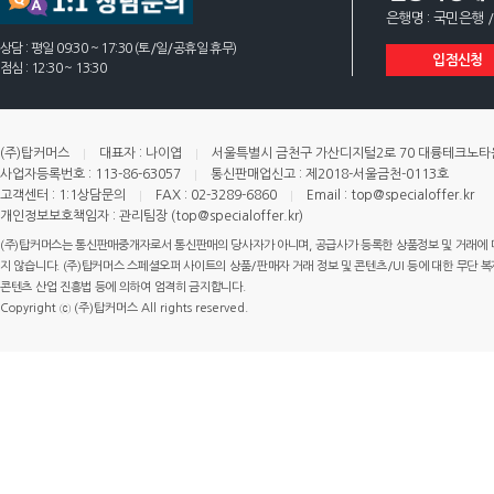
은행명 : 국민은행 /
상담 : 평일 09:30 ~ 17:30 (토/일/공휴일 휴무)
입점신청
점심 : 12:30 ~ 13:30
(주)탑커머스
대표자 : 나이엽
서울특별시 금천구 가산디지털2로 70 대륭테크노타운 
사업자등록번호 : 113-86-63057
통신판매업신고 : 제2018-서울금천-0113호
고객센터 : 1:1상담문의
FAX : 02-3289-6860
Email : top@specialoffer.kr
개인정보보호책임자 : 관리팀장 (top@specialoffer.kr)
(주)탑커머스는 통신판매중개자로서 통신판매의 당사자가 아니며, 공급사가 등록한 상품정보 및 거래에 
지 않습니다. (주)탑커머스 스페셜오퍼 사이트의 상품/판매자 거래 정보 및 콘텐츠/UI 등에 대한 무단 복제
콘텐츠 산업 진흥법 등에 의하여 엄격히 금지합니다.
Copyright ⓒ (주)탑커머스 All rights reserved.