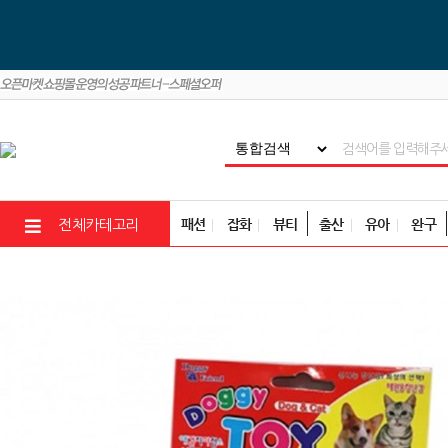
패션
잡화
뷰티
출산
유아
완구
전체카테고리