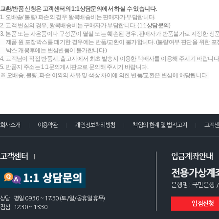
교환/반품 신청은 고객센터의 1:1상담문의에서 하실 수 있습니다.
1. 오배송/ 불량/ 파손의 경우 왕복배송비는 판매자가 부담합니다.
2. 고객 변심의 경우, 왕복배송비는 구매자가 부담합니다. (
1:1상담문의
)
3. 본품 또는 사은품이나 구성품이 멸실 또는 훼손된 경우, 판매자가 반품불가로 지정한 상품
제품 원 포장박스를 폐기한 경우에는 반품/교환이 불가합니다. (불량여부 판단을 위한 포장
박스 개봉후에는 변심반품이 불가합니다.)
4. 고객님이 직접 반품시, 출고지에서 최초 발송시 이용한 택배사를 이용해 주시기 바랍니다
5. 반품지 주소는 1:1문의게시판으로 문의해 주시기 바랍니다.
※ 오배송, 불량, 파손 이외의 사유 및 색상 차이에 의한 반품/교환은 변심에 해당됩니다.
회사소개
이용약관
개인정보처리방침
책임의 한계 및 법적고지
고객
고객센터
입금계좌안내
전용가상계
은행명 : 국민은행 /
상담 : 평일 09:30 ~ 17:30 (토/일/공휴일 휴무)
입점신청
점심 : 12:30 ~ 13:30