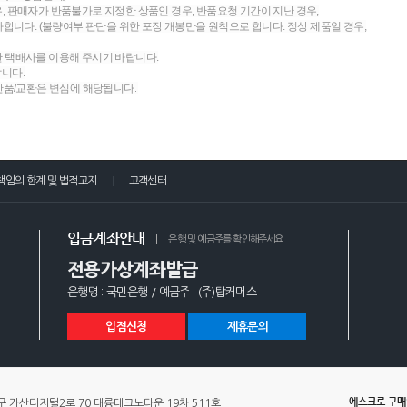
우, 판매자가 반품불가로 지정한 상품인 경우, 반품요청 기간이 지난 경우,
니다. (불량여부 판단을 위한 포장 개봉만을 원칙으로 합니다. 정상 제품일 경우,
한 택배사를 이용해 주시기 바랍니다.
랍니다.
 반품/교환은 변심에 해당됩니다.
책임의 한계 및 법적고지
고객센터
입금계좌안내
은행 및 예금주를 확인해주세요
전용가상계좌발급
은행명 : 국민은행 / 예금주 : (주)탑커머스
입점신청
제휴문의
에스크로 구
 가산디지털2로 70 대륭테크노타운 19차 511호