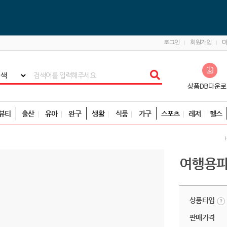
로그인
회원가입
뷰티
출산
유아
완구
생활
식품
가구
스포츠
레저
헬스
여행용파
상품타입
판매가격