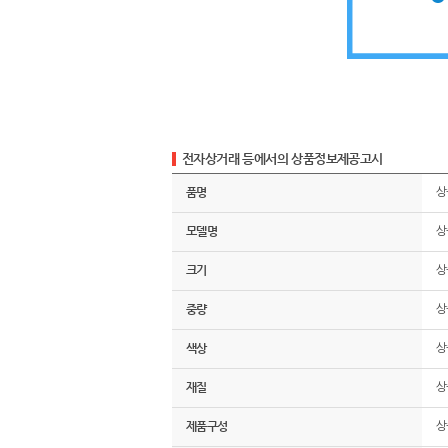
전자상거래 등에서의 상품정보제공고시
품명
상
모델명
상
크기
상
중량
상
색상
상
재질
상
제품구성
상