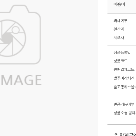
배송비
과세여부
원산지
제조사
상품등록일
상품코드
판매업체코드
발주마감시간
출고및취소율
반품가능여부
상품소셜 공유
총 합계금