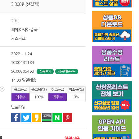
3,300원(선결제)
과세
해외|아시아|중국
커스커즈
2022-11-24
TC00431184
SC00005463
상품보기
상품다운로드
14:00 당일배송
출고등급
출고율(%)
취소등급
취소율(%)
최우수
100%
최우수
0%
반품가능
액
회원전용