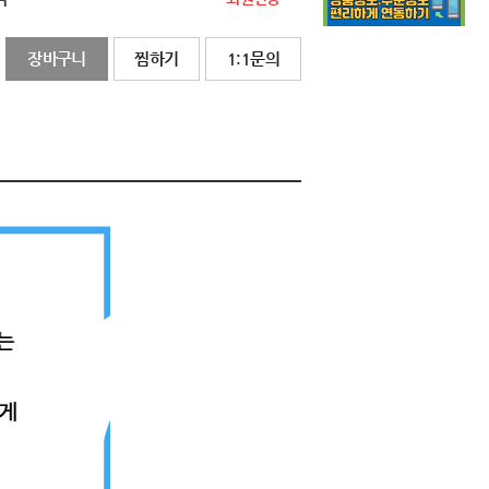
장바구니
찜하기
1:1문의