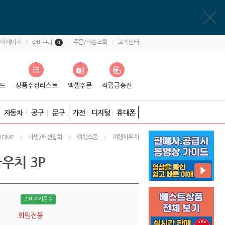
마이페이지
주문/배송조회
고객센터
장바구니
0
자동차
공구
문구
가전
디지털
휴대폰
가방/패션잡화
여행소품
여행파우치
HOME
우치 3P
소비자가준수
회원전용