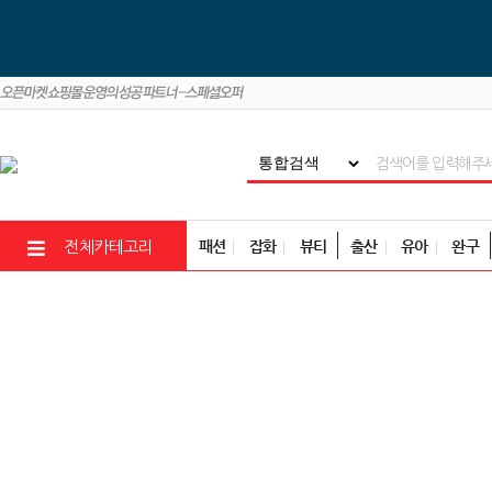
패션
잡화
뷰티
출산
유아
완구
전체카테고리