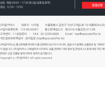
상담 : 평일 09:30 ~ 17:30 (토/일/공휴일 휴무)
입점신청
점심 : 12:30 ~ 13:30
(주)탑커머스
대표자 : 나이엽
서울특별시 금천구 가산디지털2로 70 대륭테크노타운 
사업자등록번호 : 113-86-63057
통신판매업신고 : 제2018-서울금천-0113호
고객센터 : 1:1상담문의
FAX : 02-3289-6860
Email : top@specialoffer.kr
개인정보보호책임자 : 관리팀장 (top@specialoffer.kr)
(주)탑커머스는 통신판매중개자로서 통신판매의 당사자가 아니며, 공급사가 등록한 상품정보 및 거래에 
지 않습니다. (주)탑커머스 스페셜오퍼 사이트의 상품/판매자 거래 정보 및 콘텐츠/UI 등에 대한 무단 복제
콘텐츠 산업 진흥법 등에 의하여 엄격히 금지합니다.
Copyright ⓒ (주)탑커머스 All rights reserved.