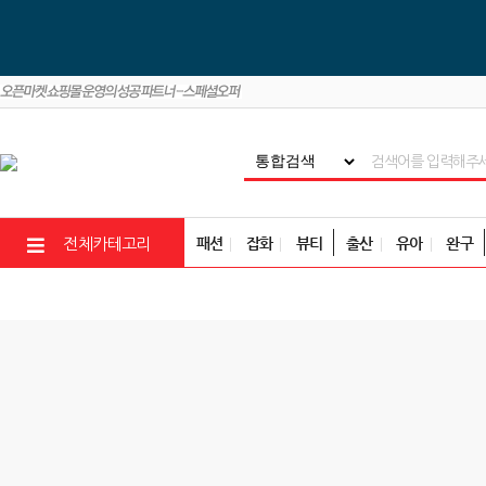
패션
잡화
뷰티
출산
유아
완구
전체카테고리