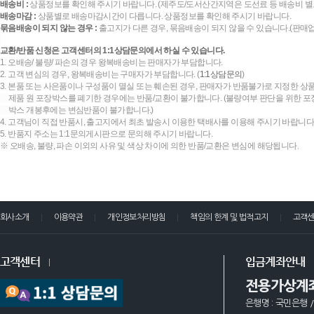
배송비 :
상품정보를 확인해 주시기 바랍니다. (제주도/도서산간지역은 도선료 등 배송비 별
배송마감 :
상품별로 배송마감시간이 다릅니다. 상품정보를 확인해 주시기 바랍니다.
묶음배송이 되지 않는 경우 :
출고지가 다른 경우, 묶음배송이 되지 않을 수 있습니다.(판매
교환/반품 신청은 고객센터의 1:1상담문의에서 하실 수 있습니다.
1. 오배송/ 불량/ 파손의 경우 왕복배송비는 판매자가 부담합니다.
2. 고객 변심의 경우, 왕복배송비는 구매자가 부담합니다. (
1:1상담문의
)
3. 본품 또는 사은품이나 구성품이 멸실 또는 훼손된 경우, 판매자가 반품불가로 지정한 상품
제품 원 포장박스를 폐기한 경우에는 반품/교환이 불가합니다. (불량여부 판단을 위한 포장
박스 개봉후에는 변심반품이 불가합니다.)
4. 고객님이 직접 반품시, 출고지에서 최초 발송시 이용한 택배사를 이용해 주시기 바랍니다
5. 반품지 주소는 1:1문의게시판으로 문의해 주시기 바랍니다.
※ 오배송, 불량, 파손 이외의 사유 및 색상 차이에 의한 반품/교환은 변심에 해당됩니다.
회사소개
이용약관
개인정보처리방침
책임의 한계 및 법적고지
고객
고객센터
입금계좌안내
전용가상계
은행명 : 국민은행 /