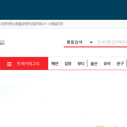
패션
잡화
뷰티
출산
유아
완구
전체카테고리