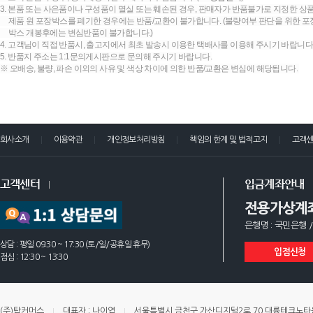
3. 본품 또는 사은품이나 구성품이 멸실 또는 훼손된 경우, 판매자가 반품불가로 지정한 상품
제품 원 포장박스를 폐기한 경우에는 반품/교환이 불가합니다. (불량여부 판단을 위한 포장
박스 개봉후에는 변심반품이 불가합니다.)
4. 고객님이 직접 반품시, 출고지에서 최초 발송시 이용한 택배사를 이용해 주시기 바랍니다
5. 반품지 주소는 1:1문의게시판으로 문의해 주시기 바랍니다.
※ 오배송, 불량, 파손 이외의 사유 및 색상 차이에 의한 반품/교환은 변심에 해당됩니다.
회사소개
이용약관
개인정보처리방침
책임의 한계 및 법적고지
고객
고객센터
입금계좌안내
전용가상계
은행명 : 국민은행 /
상담 : 평일 09:30 ~ 17:30 (토/일/공휴일 휴무)
입점신청
점심 : 12:30 ~ 13:30
(주)탑커머스
대표자 : 나이엽
서울특별시 금천구 가산디지털2로 70 대륭테크노타운 