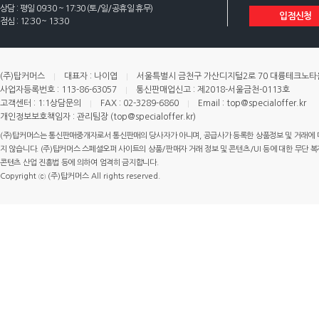
상담 : 평일 09:30 ~ 17:30 (토/일/공휴일 휴무)
입점신청
점심 : 12:30 ~ 13:30
(주)탑커머스
대표자 : 나이엽
서울특별시 금천구 가산디지털2로 70 대륭테크노타운 
사업자등록번호 : 113-86-63057
통신판매업신고 : 제2018-서울금천-0113호
고객센터 : 1:1상담문의
FAX : 02-3289-6860
Email : top@specialoffer.kr
개인정보보호책임자 : 관리팀장 (top@specialoffer.kr)
(주)탑커머스는 통신판매중개자로서 통신판매의 당사자가 아니며, 공급사가 등록한 상품정보 및 거래에 
지 않습니다. (주)탑커머스 스페셜오퍼 사이트의 상품/판매자 거래 정보 및 콘텐츠/UI 등에 대한 무단 복제
콘텐츠 산업 진흥법 등에 의하여 엄격히 금지합니다.
Copyright ⓒ (주)탑커머스 All rights reserved.