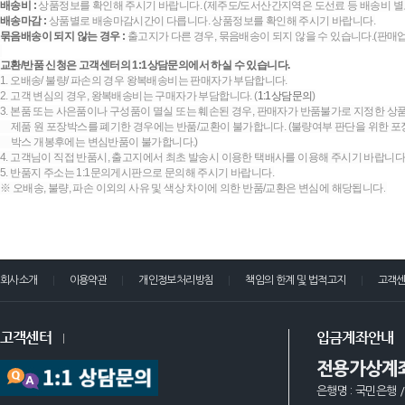
배송비 :
상품정보를 확인해 주시기 바랍니다. (제주도/도서산간지역은 도선료 등 배송비 별
배송마감 :
상품별로 배송마감시간이 다릅니다. 상품정보를 확인해 주시기 바랍니다.
묶음배송이 되지 않는 경우 :
출고지가 다른 경우, 묶음배송이 되지 않을 수 있습니다.(판매
교환/반품 신청은 고객센터의 1:1상담문의에서 하실 수 있습니다.
1. 오배송/ 불량/ 파손의 경우 왕복배송비는 판매자가 부담합니다.
2. 고객 변심의 경우, 왕복배송비는 구매자가 부담합니다. (
1:1상담문의
)
3. 본품 또는 사은품이나 구성품이 멸실 또는 훼손된 경우, 판매자가 반품불가로 지정한 상품
제품 원 포장박스를 폐기한 경우에는 반품/교환이 불가합니다. (불량여부 판단을 위한 포장
박스 개봉후에는 변심반품이 불가합니다.)
4. 고객님이 직접 반품시, 출고지에서 최초 발송시 이용한 택배사를 이용해 주시기 바랍니다
5. 반품지 주소는 1:1문의게시판으로 문의해 주시기 바랍니다.
※ 오배송, 불량, 파손 이외의 사유 및 색상 차이에 의한 반품/교환은 변심에 해당됩니다.
회사소개
이용약관
개인정보처리방침
책임의 한계 및 법적고지
고객
고객센터
입금계좌안내
전용가상계
은행명 : 국민은행 /