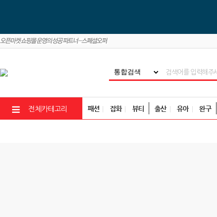
패션
잡화
뷰티
출산
유아
완구
전체카테고리