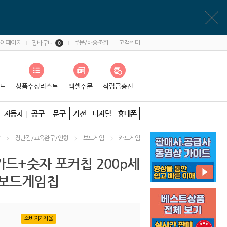
마이페이지
주문/배송조회
고객센터
장바구니
0
자동차
공구
문구
가전
디지털
휴대폰
장난감/교육완구/인형
보드게임
카드게임
E
카드+숫자 포커칩 200p세
 보드게임칩
소비자가자율