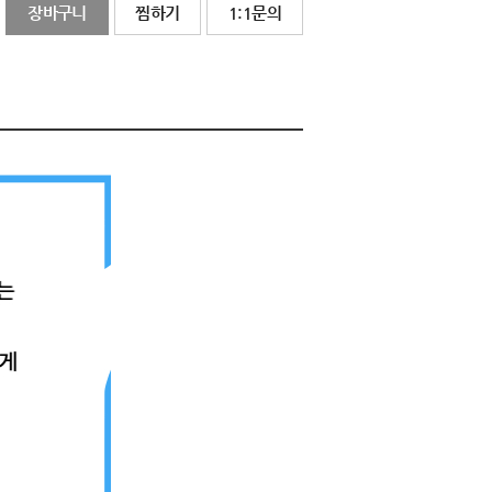
장바구니
찜하기
1:1문의