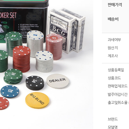
판매가격
배송비
과세여부
원산지
제조사
상품등록일
상품코드
판매업체코드
발주마감시간
출고및취소율
브랜드
모델명