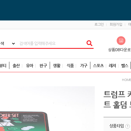
로그인
회원가입
뷰티
출산
유아
완구
생활
식품
가구
스포츠
레저
헬스
HOM
트럼프 
트 홀덤
상품타입