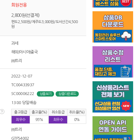
회원전용
2,800원(선결제)
편도2,500원/제주도3,000원/도서산간4,500
원
과세
해외|아시아|중국
㈜트리
2022-12-07
TC00433937
SC00006222
상품보기
상품다운로드
13:00 당일배송
출고등급
출고율(%)
취소등급
취소율(%)
최우수
95%
최우수
0%
㈜트리
GTF54002