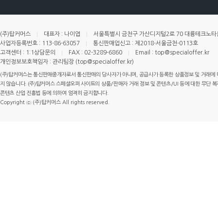
(주)탑커머스
대표자 : 나이엽
서울특별시 금천구 가산디지털2로 70 대륭테크노타운 
사업자등록번호 : 113-86-63057
통신판매업신고 : 제2018-서울금천-0113호
고객센터 : 1:1상담문의
FAX : 02-3289-6860
Email : top@specialoffer.kr
개인정보보호책임자 : 관리팀장 (top@specialoffer.kr)
(주)탑커머스는 통신판매중개자로서 통신판매의 당사자가 아니며, 공급사가 등록한 상품정보 및 거래에 
지 않습니다. (주)탑커머스 스페셜오퍼 사이트의 상품/판매자 거래 정보 및 콘텐츠/UI 등에 대한 무단 복제
콘텐츠 산업 진흥법 등에 의하여 엄격히 금지합니다.
Copyright ⓒ (주)탑커머스 All rights reserved.