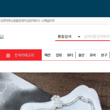
패션
잡화
뷰티
출산
유아
완구
전체카테고리