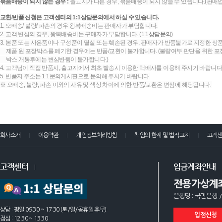
묶음배송이 되지 않는 경우 :
출고지가 다른 경우, 묶음배송이 되지 않을 수 있습니다.(판매
교환/반품 신청은 고객센터의 1:1상담문의에서 하실 수 있습니다.
1. 오배송/ 불량/ 파손의 경우 왕복배송비는 판매자가 부담합니다.
2. 고객 변심의 경우, 왕복배송비는 구매자가 부담합니다. (
1:1상담문의
)
3. 본품 또는 사은품이나 구성품이 멸실 또는 훼손된 경우, 판매자가 반품불가로 지정한 상품
제품 원 포장박스를 폐기한 경우에는 반품/교환이 불가합니다. (불량여부 판단을 위한 포장
박스 개봉후에는 변심반품이 불가합니다.)
4. 고객님이 직접 반품시, 출고지에서 최초 발송시 이용한 택배사를 이용해 주시기 바랍니다
5. 반품지 주소는 1:1문의게시판으로 문의해 주시기 바랍니다.
※ 오배송, 불량, 파손 이외의 사유 및 색상 차이에 의한 반품/교환은 변심에 해당됩니다.
회사소개
이용약관
개인정보처리방침
책임의 한계 및 법적고지
고객
고객센터
입금계좌안내
전용가상계
은행명 : 국민은행 /
상담 : 평일 09:30 ~ 17:30 (토/일/공휴일 휴무)
입점신청
점심 : 12:30 ~ 13:30