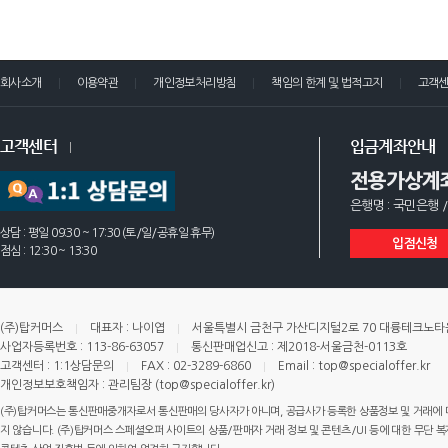
회사소개
이용약관
개인정보처리방침
책임의 한계 및 법적고지
고객
고객센터
입금계좌안내
전용가상계
은행명 : 국민은행 /
상담 : 평일 09:30 ~ 17:30 (토/일/공휴일 휴무)
입점신청
점심 : 12:30 ~ 13:30
(주)탑커머스
대표자 : 나이엽
서울특별시 금천구 가산디지털2로 70 대륭테크노타운 
사업자등록번호 : 113-86-63057
통신판매업신고 : 제2018-서울금천-0113호
고객센터 : 1:1상담문의
FAX : 02-3289-6860
Email : top@specialoffer.kr
개인정보보호책임자 : 관리팀장 (top@specialoffer.kr)
(주)탑커머스는 통신판매중개자로서 통신판매의 당사자가 아니며, 공급사가 등록한 상품정보 및 거래에 
지 않습니다. (주)탑커머스 스페셜오퍼 사이트의 상품/판매자 거래 정보 및 콘텐츠/UI 등에 대한 무단 복제