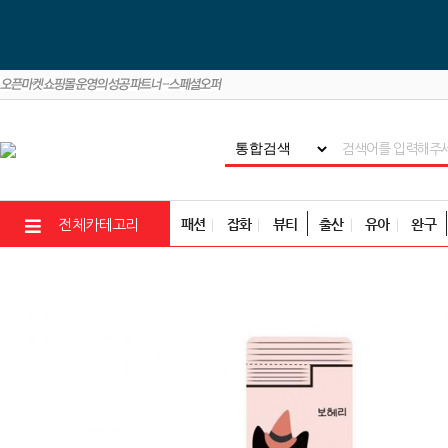
패션
잡화
뷰티
출산
유아
완구
전체카테고리