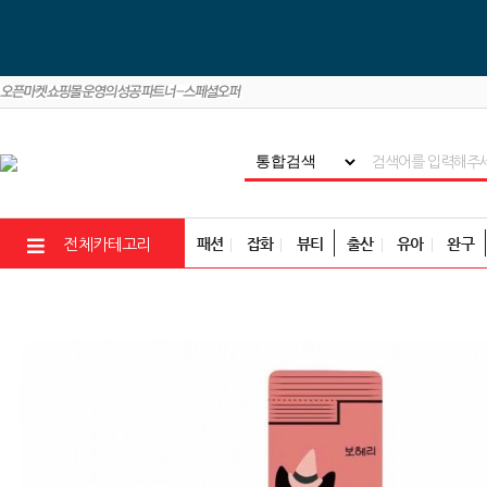
패션
잡화
뷰티
출산
유아
완구
전체카테고리