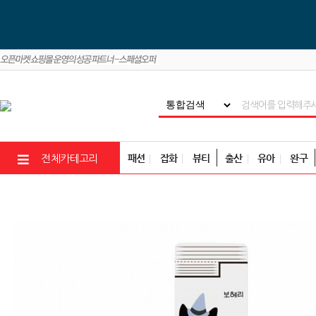
패션
잡화
뷰티
출산
유아
완구
전체카테고리