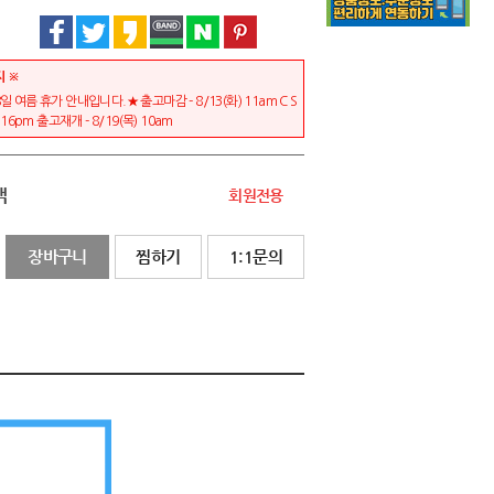
지 ※
일 여름 휴가 안내입니다.★ 출고마감 - 8/13(화) 11am C S
) 16pm 출고재개 - 8/19(목) 10am
액
회원전용
장바구니
찜하기
1:1문의