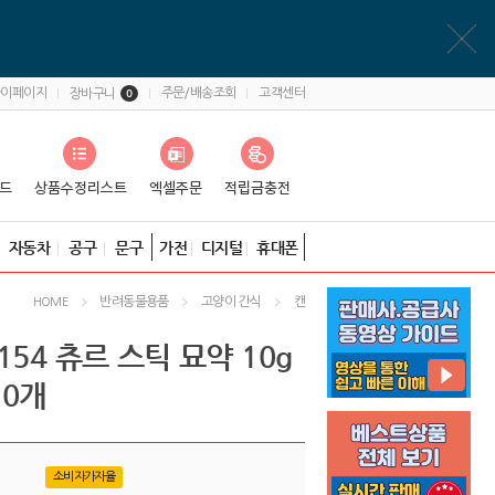
마이페이지
주문/배송조회
고객센터
장바구니
0
자동차
공구
문구
가전
디지털
휴대폰
반려동물용품
고양이 간식
캔
HOME
154 츄르 스틱 묘약 10g
10개
소비자가자율