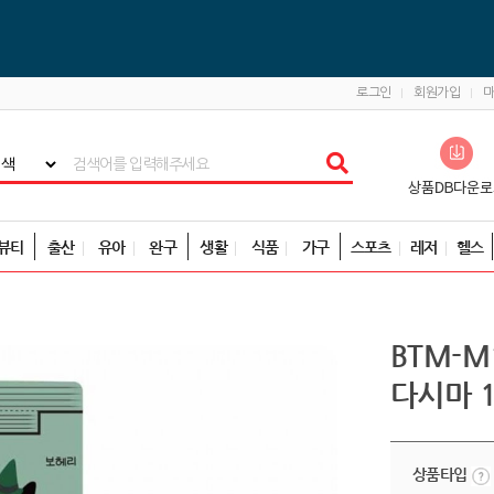
로그인
회원가입
뷰티
출산
유아
완구
생활
식품
가구
스포츠
레저
헬스
BTM-M
다시마 
상품타입