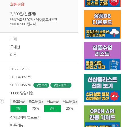
회원전용
3,300원(선결제)
반품편도 3300원 / 제주및 도서산간
5000/7000 입니다.
과세
국내산
미소
2022-12-22
TC00438775
SC00005670
상품보기
상품다운로드
11:00 당일배송
출고등급
출고율(%)
취소등급
취소율(%)
일반
75%
일반
25%
상세설명에 별도표기
반품가능