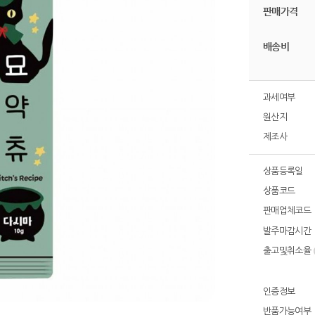
판매가격
배송비
과세여부
원산지
제조사
상품등록일
상품코드
판매업체코드
발주마감시간
출고및취소율
인증정보
반품가능여부