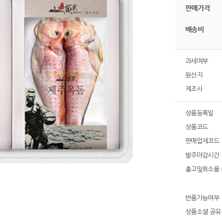
판매가격
배송비
과세여부
원산지
제조사
상품등록일
상품코드
판매업체코드
발주마감시간
출고및취소율
반품가능여부
상품소셜 공유