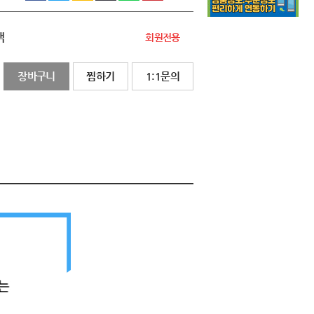
액
회원전용
장바구니
찜하기
1:1문의