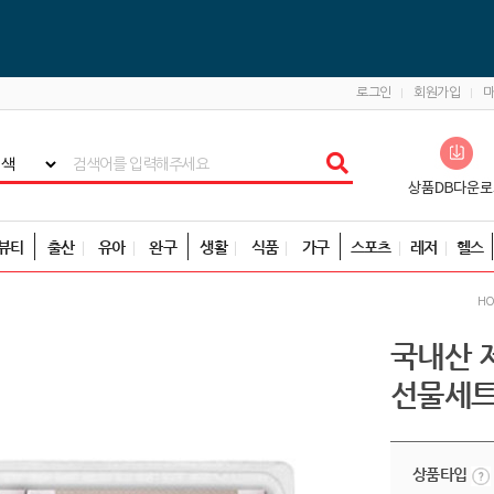
로그인
회원가입
뷰티
출산
유아
완구
생활
식품
가구
스포츠
레저
헬스
H
국내산 
선물세
상품타입