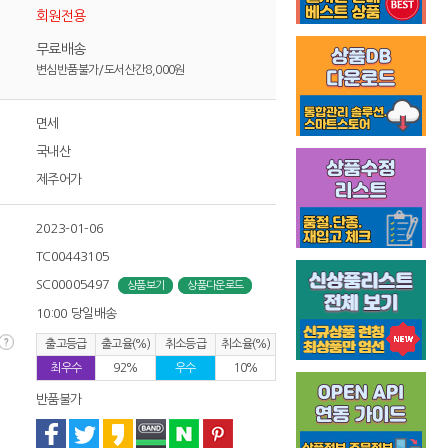
회원전용
무료배송
변심반품불가/도서산간8,000원
면세
국내산
제주어가
2023-01-06
TC00443105
SC00005497
상품보기
상품다운로드
10:00 당일배송
출고등급
출고율(%)
취소등급
취소율(%)
최우수
92%
우수
10%
반품불가