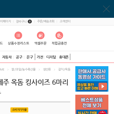
마이페이지
주문/배송조회
고객센터
장바구니
0
자동차
공구
문구
가전
디지털
휴대폰
쌀/과일/농수축산물
생선류
갈치/옥돔
OME
제주 옥돔 킹사이즈 6마리
트
소비자가자율