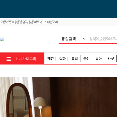
패션
잡화
뷰티
출산
유아
완구
전체카테고리